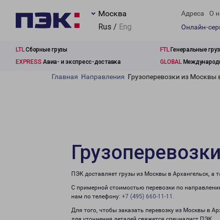
Москва
Адреса
О н
Rus /
Eng
Онлайн-се
LTL
Сборные грузы
FTL
Генеральные гру
EXPRESS
Авиа- и экспресс-доставка
GLOBAL
Международн
Главная
Направления
Грузоперевозки из Москвы 
Грузоперевозки
ПЭК доставляет грузы из Москвы в Архангельск, а 
С примерной стоимостью перевозки по направлению
нам по телефону:
+7 (495) 660-11-11
.
Для того, чтобы заказать перевозку из Москвы в А
для уточнения деталей свяжется специалист ПЭК.