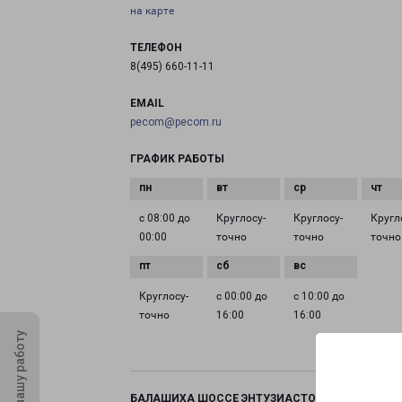
на карте
ТЕЛЕФОН
8(495) 660-11-11
EMAIL
pecom@pecom.ru
ГРАФИК РАБОТЫ
с 08:00 до
Круглосу­
Круглосу­
Кругл
00:00
точно
точно
точно
Круглосу­
с 00:00 до
с 10:00 до
точно
16:00
16:00
Оцените нашу работу
БАЛАШИХА ШОССЕ ЭНТУЗИАСТОВ ВЛАДЕНИЕ 11