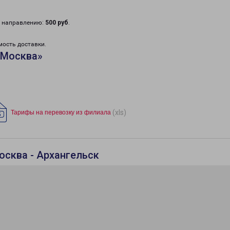
у направлению:
500 руб
.
мость доставки.
«Москва»
(xls)
Тарифы на перевозку из филиала
осква - Архангельск