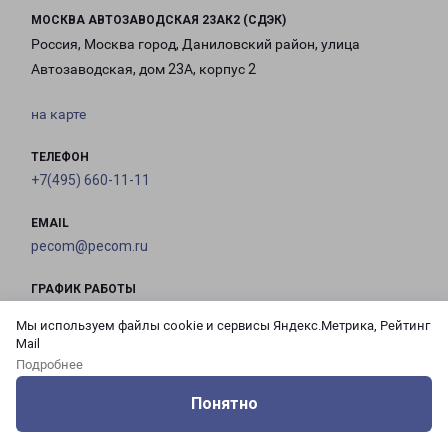
МОСКВА АВТОЗАВОДСКАЯ 23АК2 (СДЭК)
Россия, Москва город, Даниловский район, улица
Автозаводская, дом 23А, корпус 2
на карте
ТЕЛЕФОН
+7(495) 660-11-11
EMAIL
pecom@pecom.ru
ГРАФИК РАБОТЫ
Мы используем файлы cookie и сервисы Яндекс.Метрика, Рейтинг
Mail
с 10:00 до
с 10:00 до
с 10:00 до
с 10:00 до
Подробнее
21:00
21:00
21:00
21:00
Понятно
Оцените нашу работу
Услуги
Сервисы
Меню
Кабинет
Контакты
с 10:00 до
с 10:00 до
с 10:00 до