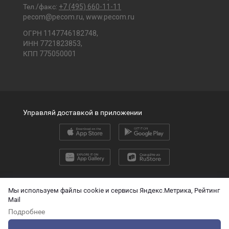
Тел./факс:
+7 (495) 660-11-11
pecom@pecom.ru
,
www.pecom.ru
ОГРН 1147746182748,
ИНН 7721823853,
КПП 775050001
Управляй доставкой в приложении
2026 © ООО «ПЭК»
Мы используем файлы cookie и сервисы Яндекс.Метрика, Рейтинг
Mail
English version
Подробнее
О защите персональных данных