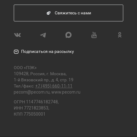
Свяжитесь с нами
Подписаться на рассылку
ООО «ПЭК»
109428, Россия, г. Москва,
1-й Вязовский пр., д. 4, стр. 19
Тел./факс:
+7 (495) 660-11-11
pecom@pecom.ru
,
www.pecom.ru
ОГРН 1147746182748,
ИНН 7721823853,
КПП 775050001