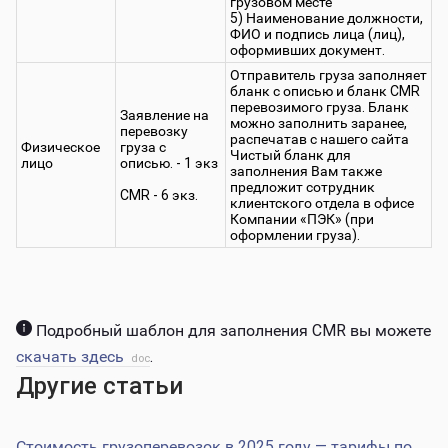
грузовом месте
5) Наименование должности,
ФИО и подпись лица (лиц),
оформивших документ.
Отправитель груза заполняет
бланк с описью и бланк CMR
перевозимого груза. Бланк
Заявление на
можно заполнить заранее,
перевозку
распечатав с нашего сайта
Физическое
груза с
Чистый бланк для
лицо
описью. - 1 экз
заполнения Вам также
предложит сотрудник
CMR - 6 экз.
клиентского отдела в офисе
Компании «ПЭК» (при
оформлении груза).
Подробный шаблон для заполнения CMR вы можете
скачать здесь
.
Другие статьи
Стоимость грузоперевозок в 2025 году — тарифы по