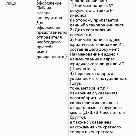
Упаковочный лист:
лицо
оформление
1) Наименование и №
CMR на
документа, а также №
складе
инвойса,
экспедитора.
к которому прилагается
Для
данный упаковочный лист;
оформления
2) Дата составления
представителю
документа;
отправителя
3) Наименование и адрес
необходимо
юридического лица или ИП,
при себе
составившего документ;
иметь
Наименование и адрес +
доверенность.)
наименование и адрес
юридического лица или ИП
(Покупатель);
4) Перечень товара, с
указанием его натурального
(штук,
тонн, метров и т.п.)
измерения с указанием
весогабаритных
характеристик каждого
отправляемого грузового
места (ДхШхВ + вес нетто и
брутто),
а также с указанием
нахождения конкретного
товара в конкретном