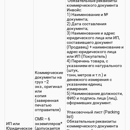
Обязательные реквизиты
коммерческого документа
Инвойс:
1) Наименование и №
документа;
2) Дата составления
документа;
3) Наименование и адрес
юридического лица или ИП,
составившего документ
(Продавец) + наименование и
адрес юридического лица
или ИП (Покупатель)
4) Перечень товара, с
указанием его натурального
(штук,
Коммерческие
тонн, метров и т.п.) и
документы на
денежного измерения с
груз –2
указанием единиц
экз., оригинал
измерения.
или
5) Наименование должности,
копия
ФИО и подпись лица (лиц),
(заверенная
оформивших документ.
печатью
отправителя)
Упаковочный лист (Packing
list)
CMR – 6
Обязательные реквизиты
ИП или
экземпляров*
коммерческого документа
Юридическое
(допускается