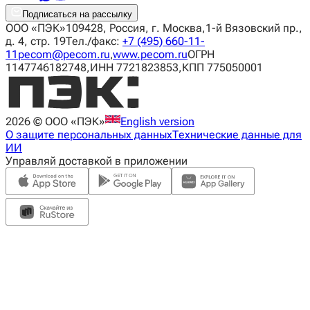
Подписаться на рассылку
ООО «ПЭК»
109428, Россия, г. Москва,
1-й Вязовский пр.,
д. 4, стр. 19
Тел./факс:
+7 (495) 660-11-
11
pecom@pecom.ru
,
www.pecom.ru
ОГРН
1147746182748,
ИНН 7721823853,
КПП 775050001
2026
© ООО «ПЭК»
English version
О защите персональных данных
Технические данные для
ИИ
Управляй доставкой в приложении