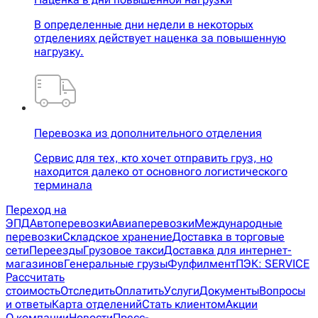
В определенные дни недели в некоторых
отделениях действует наценка за повышенную
нагрузку.
Перевозка из дополнительного отделения
Сервис для тех, кто хочет отправить груз, но
находится далеко от основного логистического
терминала
Переход на
ЭПД
Автоперевозки
Авиаперевозки
Международные
перевозки
Складское хранение
Доставка в торговые
сети
Переезды
Грузовое такси
Доставка для интернет-
магазинов
Генеральные грузы
Фулфилмент
ПЭК: SERVICE
Рассчитать
стоимость
Отследить
Оплатить
Услуги
Документы
Вопросы
и ответы
Карта отделений
Стать клиентом
Акции
О компании
Новости
Пресс-