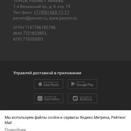
109428, Россия, г. Москва,
1-й Вязовский пр., д. 4, стр. 19
Тел./факс:
+7 (495) 660-11-11
pecom@pecom.ru
,
www.pecom.ru
ОГРН 1147746182748,
ИНН 7721823853,
КПП 775050001
Управляй доставкой в приложении
2026 © ООО «ПЭК»
Мы используем файлы cookie и сервисы Яндекс.Метрика, Рейтинг
Mail
English version
Подробнее