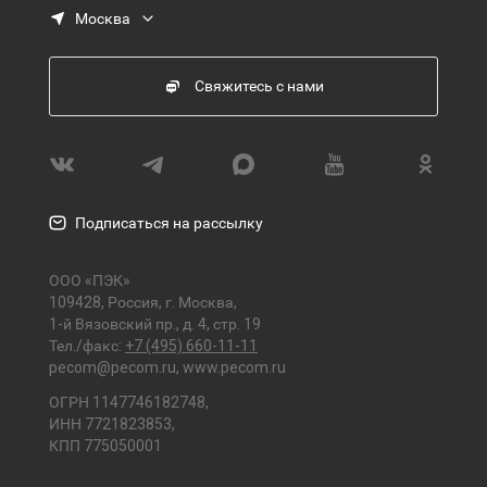
Москва
Свяжитесь с нами
Подписаться на рассылку
ООО «ПЭК»
109428, Россия, г. Москва,
1-й Вязовский пр., д. 4, стр. 19
Тел./факс:
+7 (495) 660-11-11
pecom@pecom.ru
,
www.pecom.ru
ОГРН 1147746182748,
ИНН 7721823853,
КПП 775050001