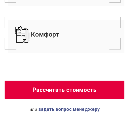
Гибкие тарифы;
Возможность отсрочки платежа;
Программа лояльности.
Комфорт
Спецтехника для погрузо-разгрузочных работ;
Перевозка и возврат сопроводительных
документов;
API-интеграция.
Рассчитать стоимость
или
задать вопрос менеджеру