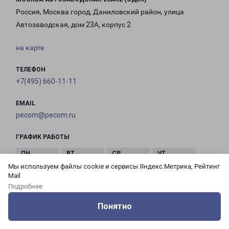
Россия, Москва город, Даниловский район, улица
Автозаводская, дом 23А, корпус 2
на карте
ТЕЛЕФОН
+7(495) 660-11-11
EMAIL
pecom@pecom.ru
ГРАФИК РАБОТЫ
Мы используем файлы cookie и сервисы Яндекс.Метрика, Рейтинг
с 10:00 до
с 10:00 до
с 10:00 до
с 10:00 до
Mail
21:00
21:00
21:00
21:00
Подробнее
Понятно
с 10:00 до
с 10:00 до
с 10:00 до
Оцените нашу работу
Услуги
Сервисы
Меню
Кабинет
Контакты
21:00
21:00
21:00