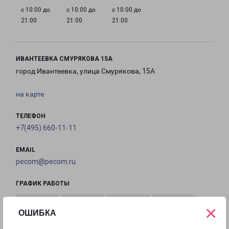
с 10:00 до
с 10:00 до
с 10:00 до
21:00
21:00
21:00
ИВАНТЕЕВКА СМУРЯКОВА 15А
город Ивантеевка, улица Смурякова, 15А
на карте
ТЕЛЕФОН
+7(495) 660-11-11
EMAIL
pecom@pecom.ru
ГРАФИК РАБОТЫ
×
ОШИБКА
с 10:00 до
с 10:00 до
с 10:00 до
с 10:00 до
22:00
22:00
22:00
22:00