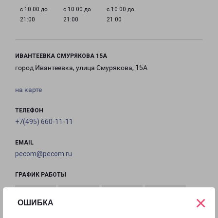
с 10:00 до
с 10:00 до
с 10:00 до
21:00
21:00
21:00
ИВАНТЕЕВКА СМУРЯКОВА 15А
город Ивантеевка, улица Смурякова, 15А
на карте
ТЕЛЕФОН
+7(495) 660-11-11
EMAIL
pecom@pecom.ru
ГРАФИК РАБОТЫ
×
ОШИБКА
с 10:00 до
с 10:00 до
с 10:00 до
с 10:00 до
22:00
22:00
22:00
22:00