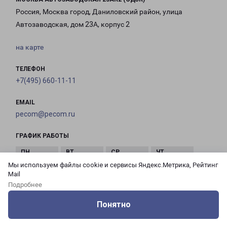
Россия, Москва город, Даниловский район, улица
Автозаводская, дом 23А, корпус 2
на карте
ТЕЛЕФОН
+7(495) 660-11-11
EMAIL
pecom@pecom.ru
ГРАФИК РАБОТЫ
Мы используем файлы cookie и сервисы Яндекс.Метрика, Рейтинг
с 10:00 до
с 10:00 до
с 10:00 до
с 10:00 до
Mail
21:00
21:00
21:00
21:00
Подробнее
Понятно
с 10:00 до
с 10:00 до
с 10:00 до
Оцените нашу работу
Услуги
Сервисы
Меню
Кабинет
Контакты
21:00
21:00
21:00