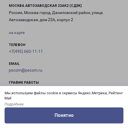
МОСКВА АВТОЗАВОДСКАЯ 23АК2 (СДЭК)
Россия, Москва город, Даниловский район, улица
Автозаводская, дом 23А, корпус 2
на карте
ТЕЛЕФОН
+7(495) 660-11-11
EMAIL
pecom@pecom.ru
ГРАФИК РАБОТЫ
Мы используем файлы cookie и сервисы Яндекс.Метрика, Рейтинг
Mail
с 10:00 до
с 10:00 до
с 10:00 до
с 10:00 до
Подробнее
21:00
21:00
21:00
21:00
Понятно
Оцените нашу работу
Услуги
Сервисы
Меню
Кабинет
Контакты
с 10:00 до
с 10:00 до
с 10:00 до