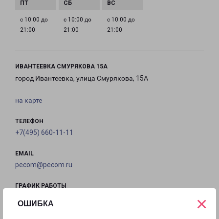
с 10:00 до
с 10:00 до
с 10:00 до
21:00
21:00
21:00
ИВАНТЕЕВКА СМУРЯКОВА 15А
город Ивантеевка, улица Смурякова, 15А
на карте
ТЕЛЕФОН
+7(495) 660-11-11
EMAIL
pecom@pecom.ru
ГРАФИК РАБОТЫ
×
ОШИБКА
с 10:00 до
с 10:00 до
с 10:00 до
с 10:00 до