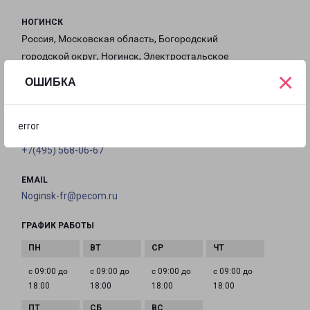
НОГИНСК
Россия, Московская область, Богородский
городской округ, Ногинск, Электростальское
×
шоссе, 25
ОШИБКА
на карте
error
ТЕЛЕФОН
+7(495) 568-06-67
EMAIL
Noginsk-fr@pecom.ru
ГРАФИК РАБОТЫ
с 09:00 до
с 09:00 до
с 09:00 до
с 09:00 до
18:00
18:00
18:00
18:00