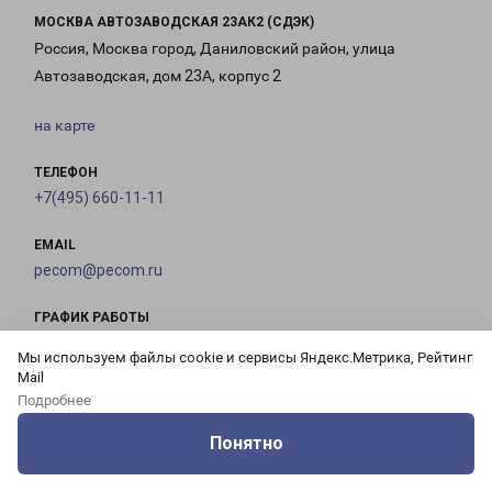
МОСКВА АВТОЗАВОДСКАЯ 23АК2 (СДЭК)
Россия, Москва город, Даниловский район, улица
Автозаводская, дом 23А, корпус 2
на карте
ТЕЛЕФОН
+7(495) 660-11-11
EMAIL
pecom@pecom.ru
ГРАФИК РАБОТЫ
Мы используем файлы cookie и сервисы Яндекс.Метрика, Рейтинг
Mail
с 10:00 до
с 10:00 до
с 10:00 до
с 10:00 до
Подробнее
21:00
21:00
21:00
21:00
Понятно
Оцените нашу работу
Услуги
Сервисы
Меню
Кабинет
Контакты
с 10:00 до
с 10:00 до
с 10:00 до