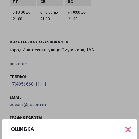
с 10:00 до
с 10:00 до
с 10:00 до
21:00
21:00
21:00
ИВАНТЕЕВКА СМУРЯКОВА 15А
город Ивантеевка, улица Смурякова, 15А
на карте
ТЕЛЕФОН
+7(495) 660-11-11
EMAIL
pecom@pecom.ru
ГРАФИК РАБОТЫ
×
ОШИБКА
с 10:00 до
с 10:00 до
с 10:00 до
с 10:00 до