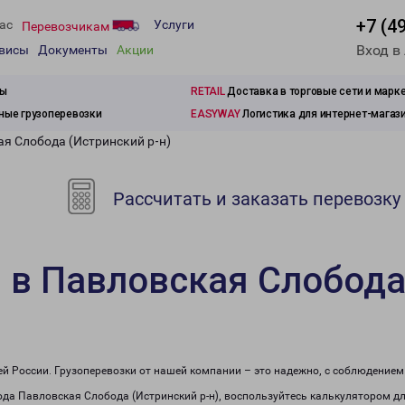
+7 (4
ас
Услуги
Перевозчикам
Вход в
рвисы
Документы
Акции
зы
RETAIL
Доставка в торговые сети и марк
ые грузоперевозки
EASYWAY
Логистика для интернет-магаз
ая Слобода (Истринский р-н)
Рассчитать и заказать перевозку
 в Павловская Слобода
сей России. Грузоперевозки от нашей компании – это надежно, с соблюдение
рода Павловская Слобода (Истринский р-н), воспользуйтесь калькулятором д