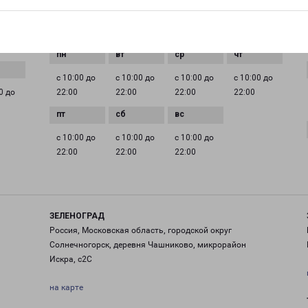
pecom@pecom.ru
ГРАФИК РАБОТЫ
с 10:00 до
с 10:00 до
с 10:00 до
с 10:00 до
0 до
22:00
22:00
22:00
22:00
с 10:00 до
с 10:00 до
с 10:00 до
22:00
22:00
22:00
ЗЕЛЕНОГРАД
Россия, Московская область, городской округ
Солнечногорск, деревня Чашниково, микрорайон
Искра, с2С
на карте