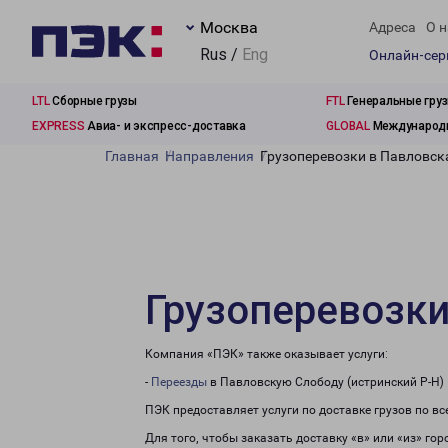
Москва
Адреса
О н
Rus /
Eng
Онлайн-се
LTL
Сборные грузы
FTL
Генеральные гру
EXPRESS
Авиа- и экспресс-доставка
GLOBAL
Международн
Главная
Направления
Грузоперевозки в Павловск
Грузоперевозки
Компания «ПЭК» также оказывает услуги:
-
Переезды
в Павловскую Слободу (истринский Р-Н)
ПЭК предоставляет услуги по доставке грузов по в
Для того, чтобы заказать доставку «в» или «из» го