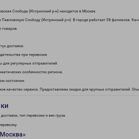
1
.
ская Слобода (Истринский р-н) находится в Москве.
 Павловскую Слободу (Истринский р-н). В городе работает 58 филиалов. Кач
е товаров.
тус доставки.
дательства при перевозке.
ы для регулярных отправителей.
иматических особенностях региона.
ом состоянии.
кое качество сервиса. Предоставляем скидки для крупных отправителей. О
зки
доставки, тип перевозки и вес груза.
перевозку.
«Москва»