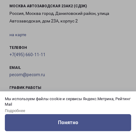
МОСКВА АВТОЗАВОДСКАЯ 23АК2 (СДЭК)
Россия, Москва город, Даниловский район, улица
Автозаводская, дом 23А, корпус 2
на карте
ТЕЛЕФОН
+7(495) 660-11-11
EMAIL
pecom@pecom.ru
ГРАФИК РАБОТЫ
Мы используем файлы cookie и сервисы Яндекс.Метрика, Рейтинг
Mail
с 10:00 до
с 10:00 до
с 10:00 до
с 10:00 до
Подробнее
21:00
21:00
21:00
21:00
Понятно
Оцените нашу работу
Услуги
Сервисы
Меню
Кабинет
Контакты
с 10:00 до
с 10:00 до
с 10:00 до