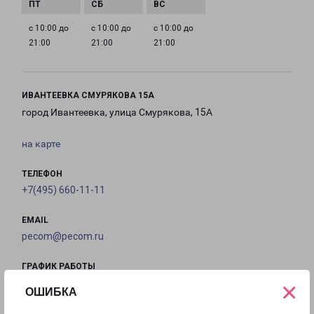
с 10:00 до
с 10:00 до
с 10:00 до
21:00
21:00
21:00
ИВАНТЕЕВКА СМУРЯКОВА 15А
город Ивантеевка, улица Смурякова, 15А
на карте
ТЕЛЕФОН
+7(495) 660-11-11
EMAIL
pecom@pecom.ru
ГРАФИК РАБОТЫ
×
ОШИБКА
с 10:00 до
с 10:00 до
с 10:00 до
с 10:00 до