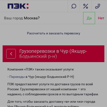
Главная
Направления
Грузоперевозки в Чур (Якшур-
Ваш город
Москва?
Да
Нет
Бодьинский р-н)
Рассчитать и заказать перевозку
Грузоперевозки в Чур (Якшур-
Бодьинский р-н)
Компания «ПЭК» также оказывает услуги:
-
Переезды
в Чур (якшур-Бодьинский Р-Н)
ПЭК предоставляет услуги по доставке грузов по всей
России. Грузоперевозки от нашей компании – это
надежно, с соблюдением сроков и по выгодным тарифам.
Для того, чтобы заказать доставку «в» или «из» города
Чур (Якшур-Бодьинский р-н), воспользуйтесь