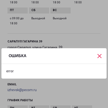
18:00
18:00
18:00
18:00
с 09:00 до
Выходной
Выходной
18:00
САРАПУЛ ГАГАРИНА 39
город Сарапул, улица Гагарина, 39
×
ОШИБКА
на карте
ТЕЛЕФОН
error
+7(3412) 333-235
EMAIL
izhevsk@pecom.ru
ГРАФИК РАБОТЫ