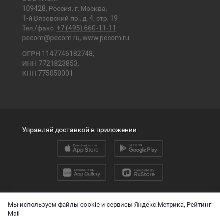
109428, Россия, г. Москва,
1-й Вязовский пр., д. 4, стр. 19
Тел./факс:
+7 (495) 660-11-11
pecom@pecom.ru
,
www.pecom.ru
ОГРН 1147746182748,
ИНН 7721823853,
КПП 775050001
Управляй доставкой в приложении
2026 © ООО «ПЭК»
Мы используем файлы cookie и сервисы Яндекс.Метрика, Рейтинг
Mail
English version