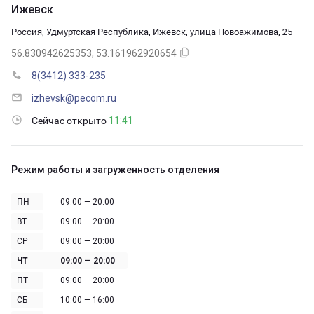
Ижевск
Россия, Удмуртская Республика, Ижевск, улица Новоажимова, 25
56.830942625353, 53.161962920654
8(3412) 333-235
izhevsk@pecom.ru
Сейчас открыто
11:41
Режим работы и загруженность отделения
ПН
09:00 — 20:00
ВТ
09:00 — 20:00
СР
09:00 — 20:00
ЧТ
09:00 — 20:00
ПТ
09:00 — 20:00
СБ
10:00 — 16:00