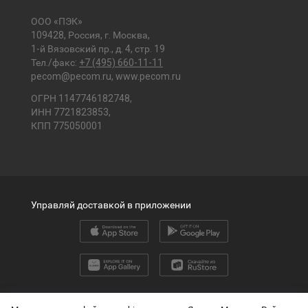
ООО «ПЭК»
109428, Россия, г. Москва,
1-й Вязовский пр., д. 4, стр. 19
Тел./факс:
+7 (495) 660-11-11
pecom@pecom.ru
,
www.pecom.ru
ОГРН 1147746182748,
ИНН 7721823853,
КПП 775050001
Управляй доставкой в приложении
2026 © ООО «ПЭК»