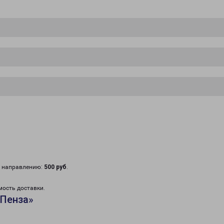
у направлению:
500 руб
.
мость доставки.
«Пенза»