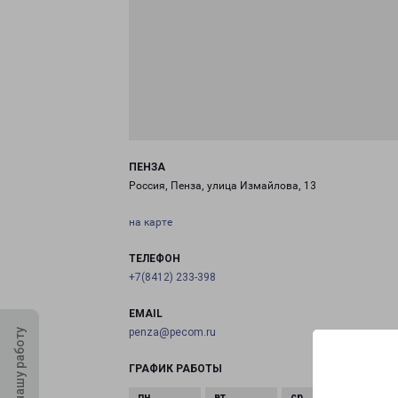
ПЕНЗА
Россия, Пенза, улица Измайлова, 13
на карте
ТЕЛЕФОН
+7(8412) 233-398
EMAIL
penza@pecom.ru
Оцените нашу работу
ГРАФИК РАБОТЫ