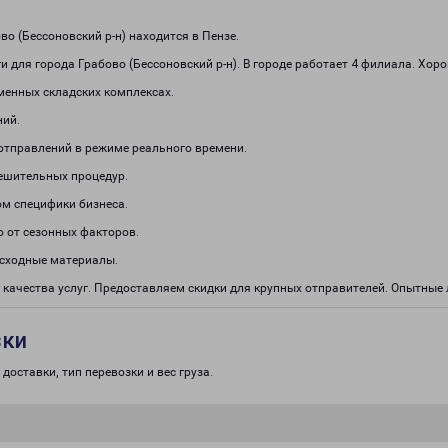
 (Бессоновский р-н) находится в Пензе.
 для города Грабово (Бессоновский р-н). В городе работает 4 филиала. Хор
менных складских комплексах.
ний.
отправлений в режиме реального времени.
решительных процедур.
м специфики бизнеса.
о от сезонных факторов.
асходные материалы.
 качества услуг. Предоставляем скидки для крупных отправителей. Опытны
зки
доставки, тип перевозки и вес груза.