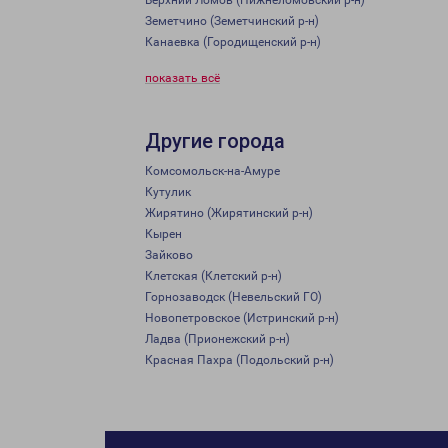
Верхний Ломов (Нижнеломовский р-н)
Земетчино (Земетчинский р-н)
Канаевка (Городищенский р-н)
показать всё
Другие города
Комсомольск-на-Амуре
Кутулик
Жирятино (Жирятинский р-н)
Кырен
Зайково
Клетская (Клетский р-н)
Горнозаводск (Невельский ГО)
Новопетровское (Истринский р-н)
Ладва (Прионежский р-н)
Красная Пахра (Подольский р-н)