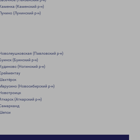
Засечное (Пензенский р-н)
Каменка (Каменский р-н)
Лунино (Лунинский р-н)
Новолеушковская (Павловский р-н)
Буинск (Буинский р-н)
Кудиново (Ногинский р-н)
Ерейментау
Шахтёрск
Марусино (Новосибирский р-н)
Новотроицк
Аткарск (Аткарский р-н)
Самарканд
Шепси