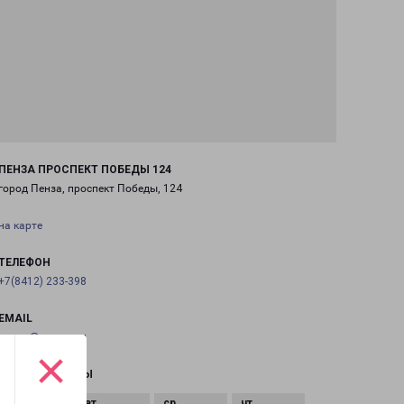
ПЕНЗА ПРОСПЕКТ ПОБЕДЫ 124
город Пенза, проспект Победы, 124
на карте
ТЕЛЕФОН
+7(8412) 233-398
EMAIL
penza@pecom.ru
×
ГРАФИК РАБОТЫ