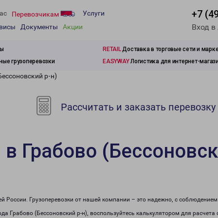
+7 (4
ас
Услуги
Перевозчикам
Вход в
рвисы
Документы
Акции
зы
RETAIL
Доставка в торговые сети и марк
ые грузоперевозки
EASYWAY
Логистика для интернет-магаз
Бессоновский р-н)
Рассчитать и заказать перевозку
 в Грабово (Бессоновск
сей России. Грузоперевозки от нашей компании – это надежно, с соблюдение
рода Грабово (Бессоновский р-н), воспользуйтесь калькулятором для расчета 