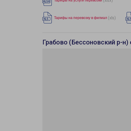
(xlsx)
Тарифы на услуги перевозки
(xls)
Тарифы на перевозку в филиал
Грабово (Бессоновский р-н) 