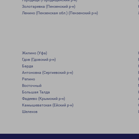
Городище (Городищенский р-н)
Золотаревка (Пензенский р-н)
Ленино (Пензенская обл.) (Пензенский р-н)
Жилино (Уфа)
Гдов (Гдовский р-н)
Барда
Антоновка (Сергиевский р-н)
Репино
Восточный
Большая Талда
Фадеево (Крымский р-н)
Камышеватская (Ейский р-н)
Шелехов