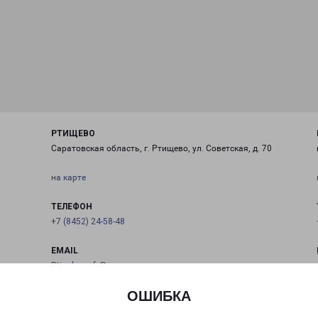
РТИЩЕВО
Саратовская область, г. Ртищево, ул. Советская, д. 70
на карте
ТЕЛЕФОН
+7 (8452) 24-58-48
EMAIL
Rtischevo-fr@pecom.ru
ОШИБКА
ГРАФИК РАБОТЫ