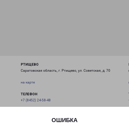
РТИЩЕВО
Саратовская область, г. Ртищево, ул. Советская, д. 70
на карте
ТЕЛЕФОН
+7 (8452) 24-58-48
EMAIL
Rtischevo-fr@pecom.ru
ОШИБКА