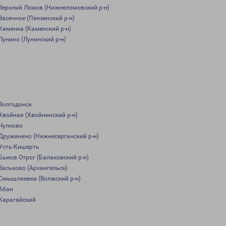
Верхний Ломов (Нижнеломовский р-н)
Засечное (Пензенский р-н)
Каменка (Каменский р-н)
Лунино (Лунинский р-н)
Волгодонск
Хвойная (Хвойнинский р-н)
Чулково
Дружинино (Нижнесергинский р-н)
Усть-Кишерть
Быков Отрог (Балаковский р-н)
Васьково (Архангельск)
Смышляевка (Волжский р-н)
Абан
Карагайский