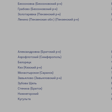
Бессоновка (Бессоновский р-н)
Грабово (Бессоновский р-н)
Золотаревка (Пензенский р-н)
Ленино (Пензенская обл.) (Пензенский р-н)
Александровка (Братский р-н)
Аэрофлотский (Симферополь)
Белорецк
Кез (Кезский р-н)
Монастырское (Саранск)
Завьялово (Завьяловский р-н)
Зубова Щель
Стениха (Братск)
Нижнегорский
Кугульта