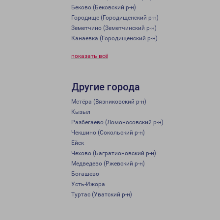
Беково (Бековский р-н)
Городище (Городищенский р-н)
Земетчино (Земетчинский р-н)
Канаевка (Городищенский р-н)
показать всё
Другие города
Мстёра (Вязниковский р-н)
Кызыл
Разбегаево (Ломоносовский р-н)
Чекшино (Сокольский р-н)
Ейск
Чехово (Багратионовский р-н)
Медведево (Ржевский р-н)
Богашево
Усть-Ижора
Туртас (Уватский р-н)