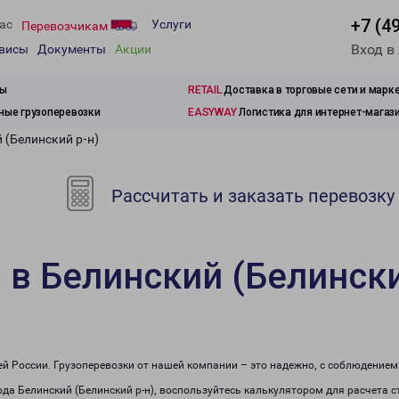
+7 (4
ас
Услуги
Перевозчикам
Вход в
рвисы
Документы
Акции
зы
RETAIL
Доставка в торговые сети и марк
ые грузоперевозки
EASYWAY
Логистика для интернет-магаз
 (Белинский р-н)
Рассчитать и заказать перевозку
 в Белинский (Белински
сей России. Грузоперевозки от нашей компании – это надежно, с соблюдение
рода Белинский (Белинский р-н), воспользуйтесь калькулятором для расчета с