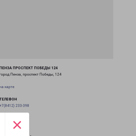
ПЕНЗА ПРОСПЕКТ ПОБЕДЫ 124
город Пенза, проспект Победы, 124
на карте
ТЕЛЕФОН
+7(8412) 233-398
×
EMAIL
penza@pecom.ru