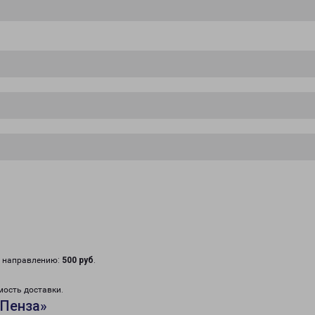
у направлению:
500 руб
.
мость доставки.
«Пенза»