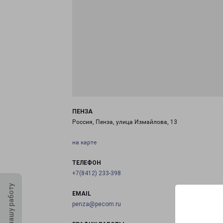
ПЕНЗА
Россия, Пенза, улица Измайлова, 13
на карте
ТЕЛЕФОН
+7(8412) 233-398
Оцените нашу работу
EMAIL
penza@pecom.ru