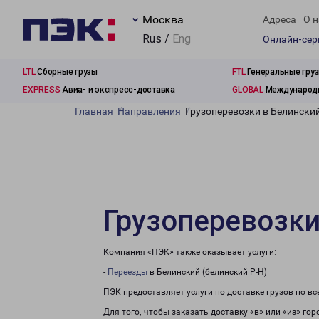
Москва
Адреса
О н
Rus /
Eng
Онлайн-се
LTL
Сборные грузы
FTL
Генеральные гру
EXPRESS
Авиа- и экспресс-доставка
GLOBAL
Международн
Главная
Направления
Грузоперевозки в Белинский
Грузоперевозки
Компания «ПЭК» также оказывает услуги:
-
Переезды
в Белинский (белинский Р-Н)
ПЭК предоставляет услуги по доставке грузов по в
Для того, чтобы заказать доставку «в» или «из» го