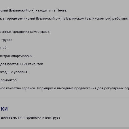
ий (Белинский р-н) находится в Пензе.
 в городе Белинский (Белинский р-н). В Белинском (Белинском р-н) работа
менных складских комплексах.
 грузов.
ений.
е транспортировки.
 для постоянных клиентов.
огодные условия.
 ремонтов.
кое качество сервиса. Формируем выгодные предложения для регулярных п
зки
доставки, тип перевозки и вес груза.