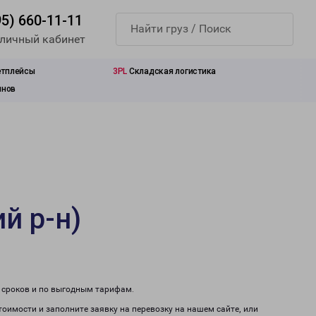
95) 660-11-11
 личный кабинет
етплейсы
3PL
Складская логистика
инов
й р-н)
м сроков и по выгодным тарифам.
тоимости и заполните заявку на перевозку на нашем сайте, или