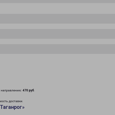
у направлению:
470 руб
.
мость доставки.
Таганрог»