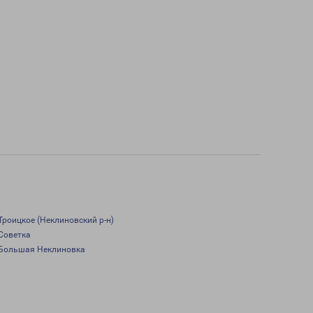
Троицкое (Неклиновский р-н)
Советка
Большая Неклиновка