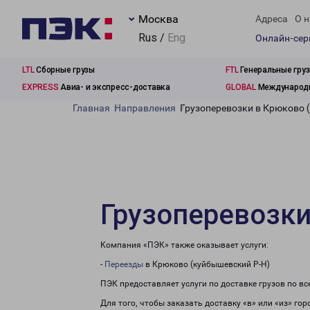
Москва
Адреса
О н
Rus /
Eng
Онлайн-се
LTL
Сборные грузы
FTL
Генеральные гру
EXPRESS
Авиа- и экспресс-доставка
GLOBAL
Международн
Главная
Направления
Грузоперевозки в Крюково 
Грузоперевозки
Компания «ПЭК» также оказывает услуги:
-
Переезды
в Крюково (куйбышевский Р-Н)
ПЭК предоставляет услуги по доставке грузов по в
Для того, чтобы заказать доставку «в» или «из» го