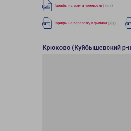
(xlsx)
Тарифы на услуги перевозки
(xls)
Тарифы на перевозку в филиал
Крюково (Куйбышевский р-н)