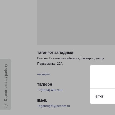
ТАГАНРОГ ЗАПАДНЫЙ
Россия, Ростовская область, Таганрог, улица
Пархоменко, 22А
Оцените нашу работу
на карте
ТЕЛЕФОН
+7(8634) 430-900
error
EMAIL
Taganrog-fr@pecom.ru