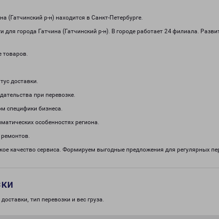
 (Гатчинский р-н) находится в Санкт-Петербурге.
 для города Гатчина (Гатчинский р-н). В городе работает 24 филиала. Разв
е товаров.
тус доставки.
дательства при перевозке.
м специфики бизнеса.
иматических особенностях региона.
 ремонтов.
кое качество сервиса. Формируем выгодные предложения для регулярных пер
зки
доставки, тип перевозки и вес груза.