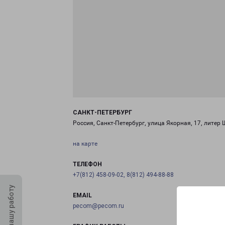
САНКТ-ПЕТЕРБУРГ
Россия, Санкт-Петербург, улица Якорная, 17, литер 
на карте
ТЕЛЕФОН
+7(812) 458-09-02, 8(812) 494-88-88
Оцените нашу работу
EMAIL
pecom@pecom.ru