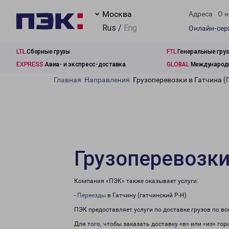
Москва
Адреса
О н
Rus /
Eng
Онлайн-се
LTL
Сборные грузы
FTL
Генеральные гру
EXPRESS
Авиа- и экспресс-доставка
GLOBAL
Международн
Главная
Направления
Грузоперевозки в Гатчина (
Грузоперевозки 
Компания «ПЭК» также оказывает услуги:
-
Переезды
в Гатчину (гатчинский Р-Н)
ПЭК предоставляет услуги по доставке грузов по в
Для того, чтобы заказать доставку «в» или «из» го