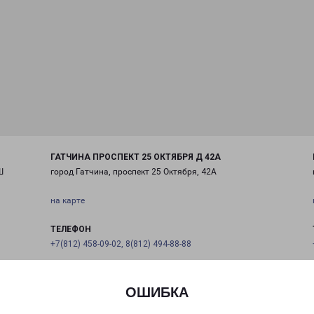
ГАТЧИНА ПРОСПЕКТ 25 ОКТЯБРЯ Д 42А
Ш
город Гатчина, проспект 25 Октября, 42А
на карте
ТЕЛЕФОН
+7(812) 458-09-02, 8(812) 494-88-88
EMAIL
pecom@pecom.ru
ОШИБКА