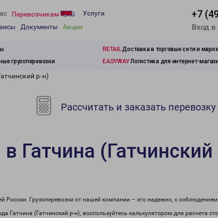
+7 (4
ас
Услуги
Перевозчикам
Вход в
рвисы
Документы
Акции
зы
RETAIL
Доставка в торговые сети и марк
ые грузоперевозки
EASYWAY
Логистика для интернет-магаз
Гатчинский р-н)
Рассчитать и заказать перевозку
в Гатчина (Гатчинский 
сей России. Грузоперевозки от нашей компании – это надежно, с соблюдение
рода Гатчина (Гатчинский р-н), воспользуйтесь калькулятором для расчета ст