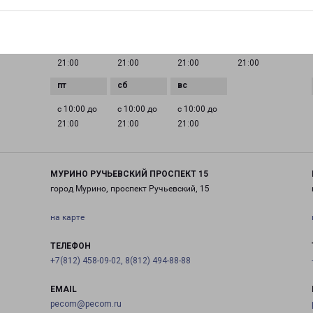
ГРАФИК РАБОТЫ
0 до
с 10:00 до
с 10:00 до
с 10:00 до
с 10:00 до
21:00
21:00
21:00
21:00
с 10:00 до
с 10:00 до
с 10:00 до
21:00
21:00
21:00
МУРИНО РУЧЬЕВСКИЙ ПРОСПЕКТ 15
город Мурино, проспект Ручьевский, 15
на карте
ТЕЛЕФОН
+7(812) 458-09-02, 8(812) 494-88-88
EMAIL
pecom@pecom.ru