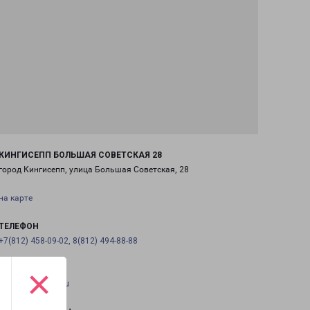
КИНГИСЕПП БОЛЬШАЯ СОВЕТСКАЯ 28
город Кингисепп, улица Большая Советская, 28
на карте
ТЕЛЕФОН
+7(812) 458-09-02, 8(812) 494-88-88
×
EMAIL
pecom@pecom.ru