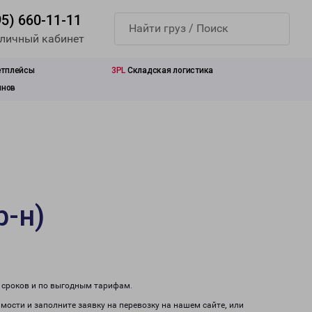
95) 660-11-11
 личный кабинет
етплейсы
3PL
Складская логистика
инов
р-н)
м сроков и по выгодным тарифам.
имости и заполните заявку на перевозку на нашем сайте, или