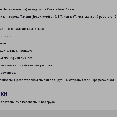
(Тихвинский р-н) находится в Санкт-Петербурге.
 для города Тихвин (Тихвинский р-н). В Тихвине (Тихвинском р-н) работают
менных складских комплексах.
 грузов.
ений.
решительных процедур.
м специфики бизнеса.
иматических особенностях региона.
 ремонтов.
 вопросы. Предоставляем скидки для крупных отправителей. Профессионал
зки
доставки, тип перевозки и вес груза.