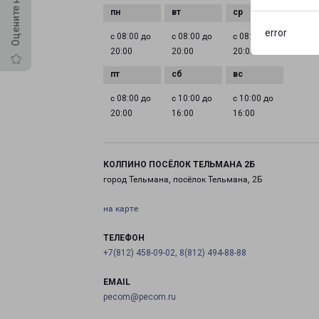
error
с 08:00 до
с 08:00 до
с 08:00 до
с 08:0
20:00
20:00
20:00
20:00
с 08:00 до
с 10:00 до
с 10:00 до
20:00
16:00
16:00
КОЛПИНО ПОСЁЛОК ТЕЛЬМАНА 2Б
город Тельмана, посёлок Тельмана, 2Б
на карте
ТЕЛЕФОН
+7(812) 458-09-02, 8(812) 494-88-88
EMAIL
pecom@pecom.ru