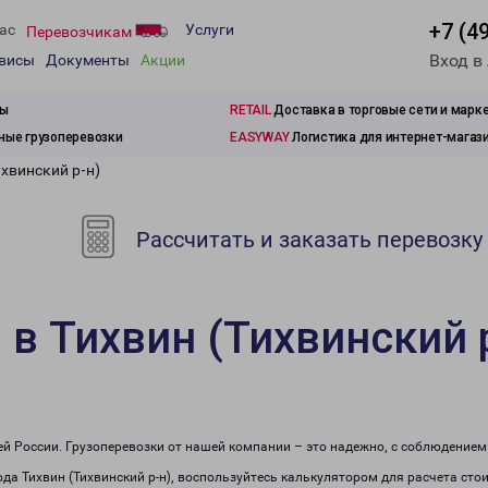
+7 (4
ас
Услуги
Перевозчикам
Вход в
рвисы
Документы
Акции
зы
RETAIL
Доставка в торговые сети и марк
ые грузоперевозки
EASYWAY
Логистика для интернет-магаз
ихвинский р-н)
Рассчитать и заказать перевозку
 в Тихвин (Тихвинский 
сей России. Грузоперевозки от нашей компании – это надежно, с соблюдение
рода Тихвин (Тихвинский р-н), воспользуйтесь калькулятором для расчета сто