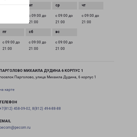
с 09:00 до
с 09:00 до
с 09:00 до
с 09:00 до
21:00
21:00
21:00
21:00
с 09:00 до
с 09:00 до
с 09:00 до
21:00
21:00
21:00
ПАРГОЛОВО МИХАИЛА ДУДИНА 6 КОРПУС 1
поселок Парголово, улица Михаила Дудина, 6 корпус 1
на карте
ТЕЛЕФОН
+7(812) 458-09-02, 8(812) 494-88-88
EMAIL
pecom@pecom.ru