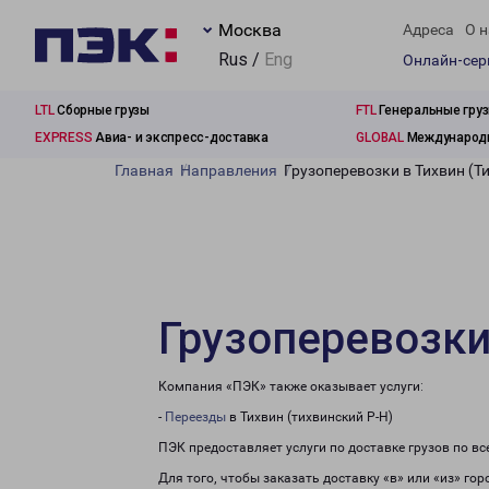
Москва
Адреса
О н
Rus /
Eng
Онлайн-се
LTL
Сборные грузы
FTL
Генеральные гру
EXPRESS
Авиа- и экспресс-доставка
GLOBAL
Международн
Главная
Направления
Грузоперевозки в Тихвин (Т
Грузоперевозки
Компания «ПЭК» также оказывает услуги:
-
Переезды
в Тихвин (тихвинский Р-Н)
ПЭК предоставляет услуги по доставке грузов по в
Для того, чтобы заказать доставку «в» или «из» го