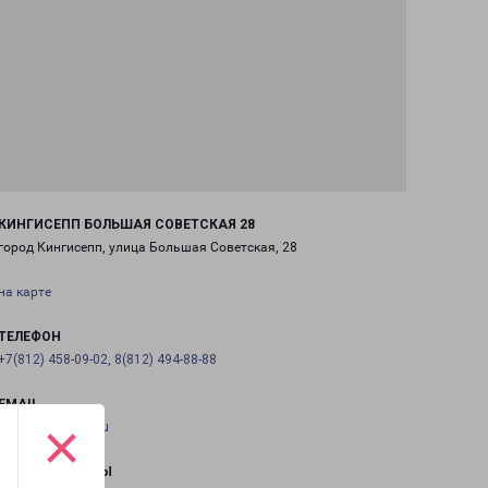
КИНГИСЕПП БОЛЬШАЯ СОВЕТСКАЯ 28
город Кингисепп, улица Большая Советская, 28
на карте
ТЕЛЕФОН
+7(812) 458-09-02, 8(812) 494-88-88
EMAIL
×
pecom@pecom.ru
ГРАФИК РАБОТЫ