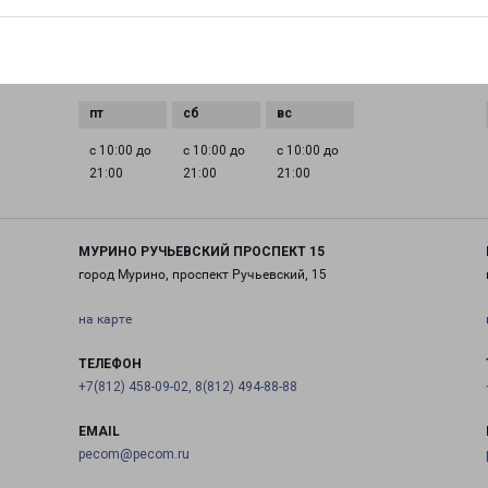
0 до
с 10:00 до
с 10:00 до
с 10:00 до
с 10:00 до
21:00
21:00
21:00
21:00
с 10:00 до
с 10:00 до
с 10:00 до
21:00
21:00
21:00
МУРИНО РУЧЬЕВСКИЙ ПРОСПЕКТ 15
город Мурино, проспект Ручьевский, 15
на карте
ТЕЛЕФОН
+7(812) 458-09-02, 8(812) 494-88-88
EMAIL
pecom@pecom.ru