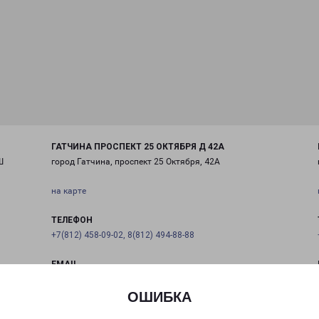
ГАТЧИНА ПРОСПЕКТ 25 ОКТЯБРЯ Д 42А
Ш
город Гатчина, проспект 25 Октября, 42А
на карте
ТЕЛЕФОН
+7(812) 458-09-02, 8(812) 494-88-88
EMAIL
pecom@pecom.ru
ОШИБКА
ГРАФИК РАБОТЫ