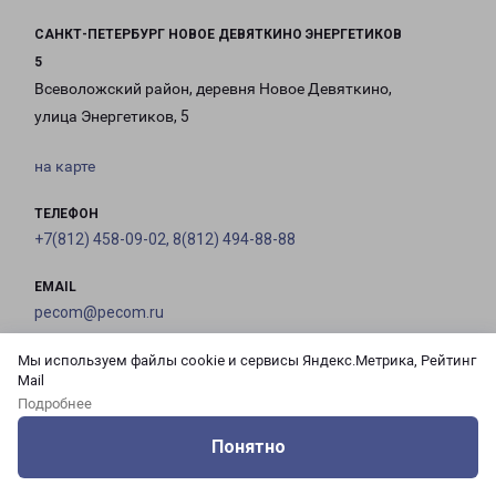
САНКТ-ПЕТЕРБУРГ НОВОЕ ДЕВЯТКИНО ЭНЕРГЕТИКОВ
5
Всеволожский район, деревня Новое Девяткино,
улица Энергетиков, 5
на карте
ТЕЛЕФОН
+7(812) 458-09-02, 8(812) 494-88-88
EMAIL
pecom@pecom.ru
Мы используем файлы cookie и сервисы Яндекс.Метрика, Рейтинг
ГРАФИК РАБОТЫ
Mail
Подробнее
с 10:00 до
с 10:00 до
с 10:00 до
с 10:00 до
Понятно
22:00
22:00
22:00
22:00
Оцените нашу работу
Услуги
Сервисы
Меню
Кабинет
Контакты