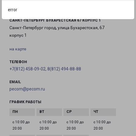
error
САНКТ-ПЕТЕРБУРГ БУХАРЕСТСКАЯ 67 КОРПУС 1
Санкт-Петербург город, улица Бухарестская, 67
корпус 1
на карте
ТЕЛЕФОН
+7(812) 458-09-02, 8(812) 494-88-88
EMAIL
pecom@pecom.ru
ГРАФИК РАБОТЫ
с 10:00 до
с 10:00 до
с 10:00 до
с 10:00 до
20:00
20:00
20:00
20:00