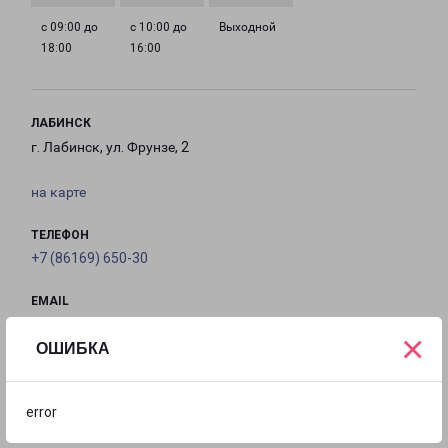
с 09:00 до
с 10:00 до
Выходной
18:00
16:00
ЛАБИНСК
г. Лабинск, ул. Фрунзе, 2
на карте
ТЕЛЕФОН
+7 (86169) 650-30
EMAIL
labinsk-fr@pecom.ru
×
ОШИБКА
ГРАФИК РАБОТЫ
error
с 09:00 до
с 09:00 до
с 09:00 до
с 09:00 до