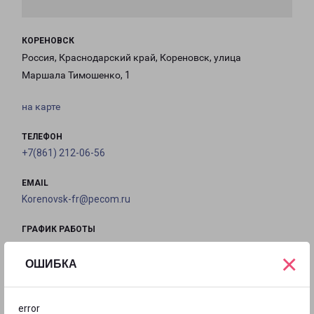
КОРЕНОВСК
Россия, Краснодарский край, Кореновск, улица
Маршала Тимошенко, 1
на карте
ТЕЛЕФОН
+7(861) 212-06-56
EMAIL
Korenovsk-fr@pecom.ru
ГРАФИК РАБОТЫ
×
ОШИБКА
с 09:00 до
с 09:00 до
с 09:00 до
с 09:00 до
18:00
18:00
18:00
18:00
error