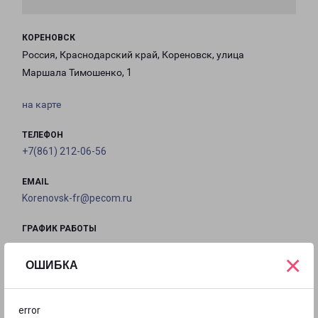
КОРЕНОВСК
Россия, Краснодарский край, Кореновск, улица
Маршала Тимошенко, 1
на карте
ТЕЛЕФОН
+7(861) 212-06-56
EMAIL
Korenovsk-fr@pecom.ru
ГРАФИК РАБОТЫ
×
ОШИБКА
с 09:00 до
с 09:00 до
с 09:00 до
с 09:00 до
18:00
18:00
18:00
18:00
error