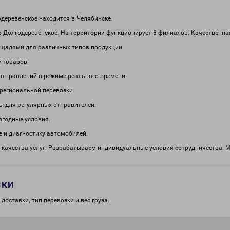
еревенское находится в Челябинске.
 Долгодеревенское. На территории функционирует 8 филиалов. Качественна
щадями для различных типов продукции.
 товаров.
отправлений в режиме реального времени.
региональной перевозки.
ы для регулярных отправителей.
огодные условия.
 и диагностику автомобилей.
 качества услуг. Разрабатываем индивидуальные условия сотрудничества. М
зки
доставки, тип перевозки и вес груза.