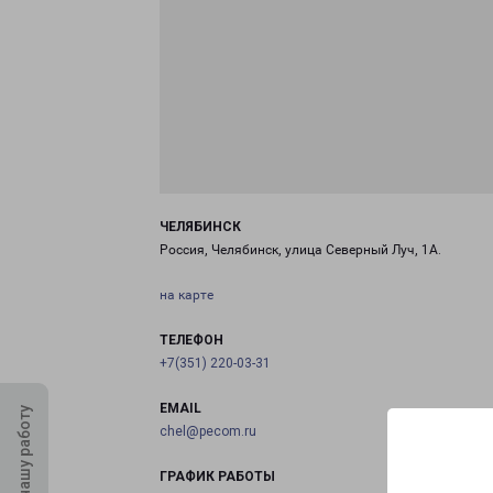
ЧЕЛЯБИНСК
Россия, Челябинск, улица Северный Луч, 1А.
на карте
ТЕЛЕФОН
+7(351) 220-03-31
EMAIL
Оцените нашу работу
chel@pecom.ru
ГРАФИК РАБОТЫ