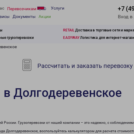
+7 (4
ас
Услуги
Перевозчикам
Вход в
рвисы
Документы
Акции
зы
RETAIL
Доставка в торговые сети и марк
ые грузоперевозки
EASYWAY
Логистика для интернет-магаз
евенское
Рассчитать и заказать перевозку
 в Долгодеревенское
сей России. Грузоперевозки от нашей компании – это надежно, с соблюдение
рода Долгодеревенское, воспользуйтесь калькулятором для расчета стоимости