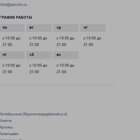
chel@pecom.ru
ГРАФИК РАБОТЫ
с 10:00 до
с 10:00 до
с 10:00 до
с 10:00 до
21:00
21:00
21:00
21:00
с 10:00 до
с 10:00 до
с 10:00 до
21:00
21:00
21:00
Октябрьское (Красногвардейский р-н)
Коелга
Аргаяш
Казанцево