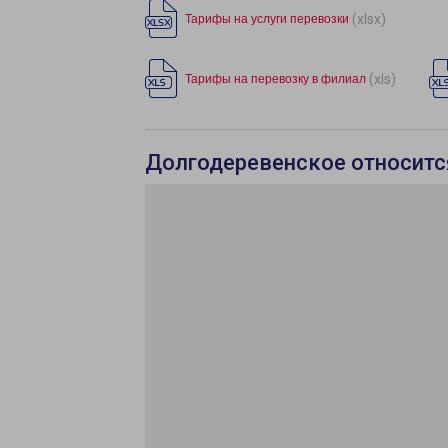
(xlsx)
Тарифы на услуги перевозки
(xls)
Тарифы на перевозку в филиал
Долгодеревенское относитс