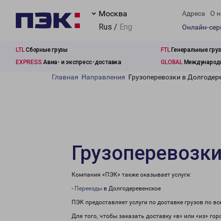
Москва
Адреса
О н
Rus /
Eng
Онлайн-се
LTL
Сборные грузы
FTL
Генеральные гру
EXPRESS
Авиа- и экспресс-доставка
GLOBAL
Международн
Главная
Направления
Грузоперевозки в Долгодер
Грузоперевозки
Компания «ПЭК» также оказывает услуги:
-
Переезды
в Долгодеревенское
ПЭК предоставляет услуги по доставке грузов по в
Для того, чтобы заказать доставку «в» или «из» го