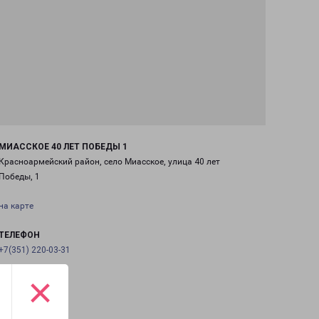
МИАССКОЕ 40 ЛЕТ ПОБЕДЫ 1
Красноармейский район, село Миасское, улица 40 лет
Победы, 1
на карте
ТЕЛЕФОН
+7(351) 220-03-31
×
EMAIL
chel@pecom.ru