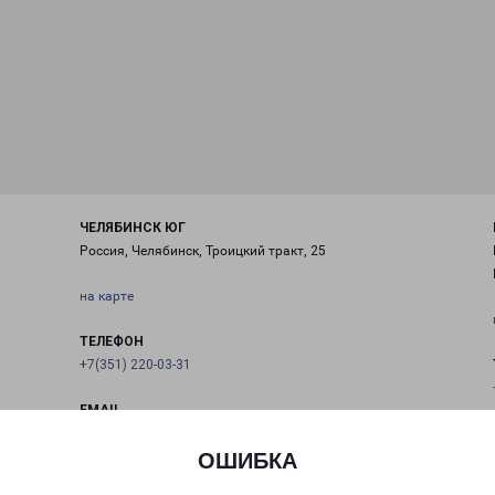
ЧЕЛЯБИНСК ЮГ
Россия, Челябинск, Троицкий тракт, 25
на карте
ТЕЛЕФОН
+7(351) 220-03-31
EMAIL
chel@pecom.ru
ОШИБКА
ГРАФИК РАБОТЫ