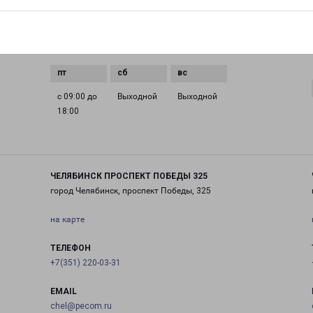
0 до
с 09:00 до
с 09:00 до
с 09:00 до
с 09:00 до
18:00
18:00
18:00
18:00
с 09:00 до
Выходной
Выходной
18:00
ЧЕЛЯБИНСК ПРОСПЕКТ ПОБЕДЫ 325
город Челябинск, проспект Победы, 325
на карте
ТЕЛЕФОН
+7(351) 220-03-31
EMAIL
chel@pecom.ru