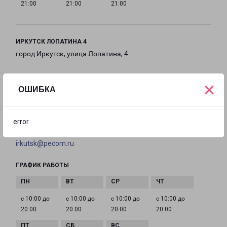
21:00
21:00
21:00
ИРКУТСК ЛОПАТИНА 4
город Иркутск, улица Лопатина, 4
на карте
×
ОШИБКА
ТЕЛЕФОН
+7(3952) 799-227
error
EMAIL
irkutsk@pecom.ru
ГРАФИК РАБОТЫ
с 10:00 до
с 10:00 до
с 10:00 до
с 10:00 до
20:00
20:00
20:00
20:00