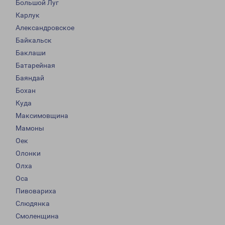
Большой Луг
Карлук
Александровское
Байкальск
Баклаши
Батарейная
Баяндай
Бохан
Куда
Максимовщина
Мамоны
Оек
Олонки
Олха
Оса
Пивовариха
Слюдянка
Смоленщина