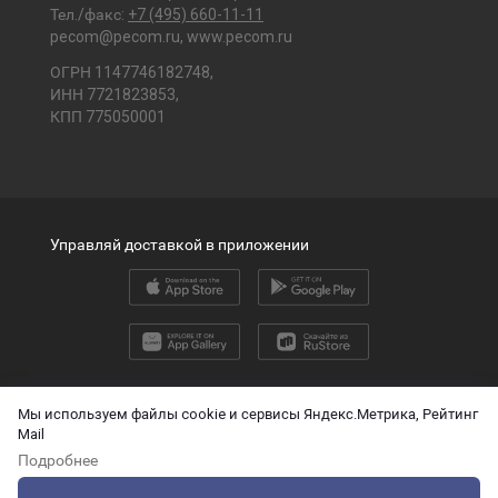
Тел./факс:
+7 (495) 660-11-11
pecom@pecom.ru
,
www.pecom.ru
ОГРН 1147746182748,
ИНН 7721823853,
КПП 775050001
Управляй доставкой в приложении
2026 © ООО «ПЭК»
Мы используем файлы cookie и сервисы Яндекс.Метрика, Рейтинг
Mail
English version
Подробнее
О защите персональных данных