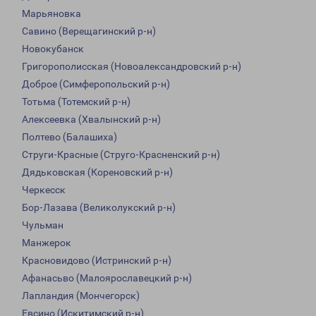
Марьяновка
Савино (Верещагинский р-н)
Новокубанск
Григорополисская (Новоалександровский р-н)
Доброе (Симферопольский р-н)
Тотьма (Тотемский р-н)
Алексеевка (Хвалынский р-н)
Полтево (Балашиха)
Струги-Красные (Струго-Красненский р-н)
Дядьковская (Кореновский р-н)
Черкесск
Бор-Лазава (Великолукский р-н)
Чульман
Манжерок
Красновидово (Истринский р-н)
Афанасьво (Малоярославецкий р-н)
Лапландия (Мончегорск)
Евсино (Искитимский р-н)