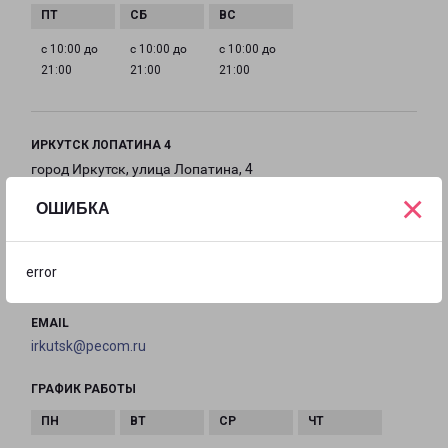
с 10:00 до
с 10:00 до
с 10:00 до
21:00
21:00
21:00
ИРКУТСК ЛОПАТИНА 4
город Иркутск, улица Лопатина, 4
×
ОШИБКА
на карте
ТЕЛЕФОН
error
+7(3952) 799-227
EMAIL
irkutsk@pecom.ru
ГРАФИК РАБОТЫ