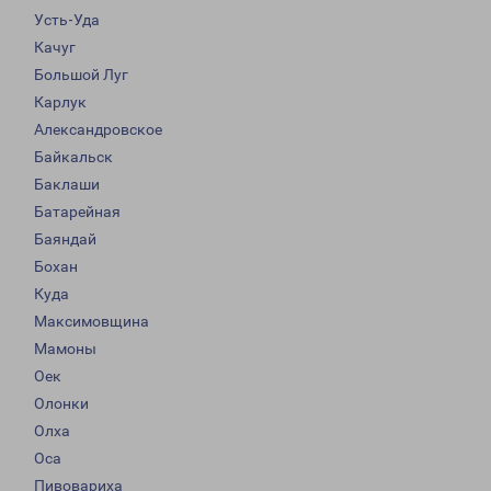
Усть-Уда
Качуг
Большой Луг
Карлук
Александровское
Байкальск
Баклаши
Батарейная
Баяндай
Бохан
Куда
Максимовщина
Мамоны
Оек
Олонки
Олха
Оса
Пивовариха