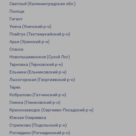
Светлый (Калининградская обл.)
Полоцк
Гигант
Унеча (Унечский р-н)
Псейтук (Тахтамукайский р-н)
Арья (Уренский р-н)
Спасск
Новопышминское (Сухой Лог)
Терновка (Терновский р-н)
Ельники (Ельниковский р-н)
Лысогорская (Георгиевский р-н)
Терек
Кобралово (Гатчинский р-н)
Глинка (Глинковский р-н)
Краснозаводск (Сергиево-Посадский р-н)
Южная Озереевка
Стрелково (Подольский р-н)
Рогнедино (Рогнединский р-н)