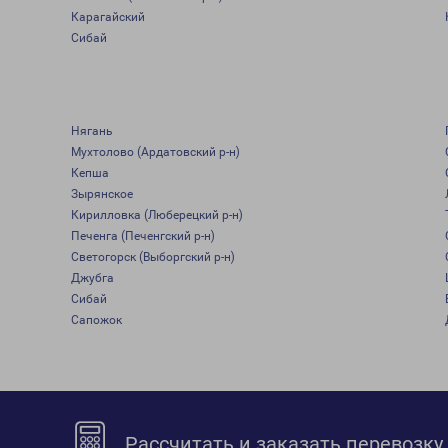
Карагайский
Сибай
Нягань
Мухтолово (Ардатовский р-н)
Кепша
Зырянское
Кирилловка (Люберецкий р-н)
Печенга (Печенгский р-н)
Светогорск (Выборгский р-н)
Джубга
Сибай
Сапожок
Рассчитать и заказать перевозку