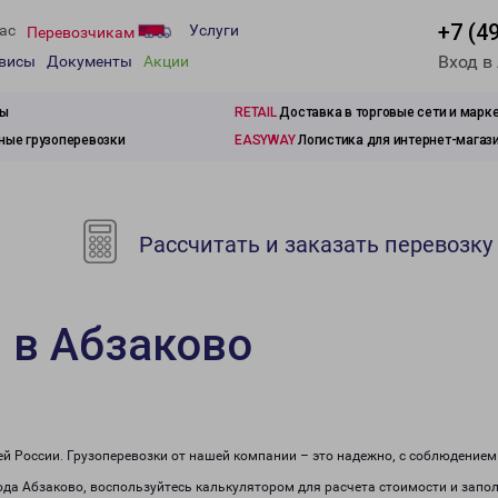
+7 (4
ас
Услуги
Перевозчикам
Вход в
рвисы
Документы
Акции
зы
RETAIL
Доставка в торговые сети и марк
ые грузоперевозки
EASYWAY
Логистика для интернет-магаз
Рассчитать и заказать перевозку
 в Абзаково
сей России. Грузоперевозки от нашей компании – это надежно, с соблюдение
рода Абзаково, воспользуйтесь калькулятором для расчета стоимости и запол