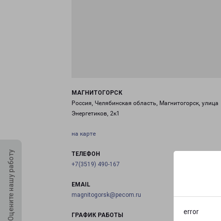
МАГНИТОГОРСК
Россия, Челябинская область, Магнитогорск, улица
Энергетиков, 2к1
на карте
Оцените нашу работу
ТЕЛЕФОН
+7(3519) 490-167
EMAIL
magnitogorsk@pecom.ru
error
ГРАФИК РАБОТЫ