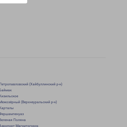
Петропавловский (Хайбуллинский р-н)
Баймак
Кизильское
Межозёрный (Верхнеуральский р-н)
Карталы
Фершампенуаз
Зеленая Поляна
Аэропорт Магнитогорск