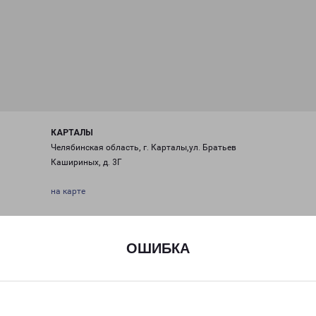
КАРТАЛЫ
Челябинская область, г. Карталы,ул. Братьев
Кашириных, д. 3Г
на карте
ТЕЛЕФОН
+7 (351) 332-38-28
ОШИБКА
EMAIL
kartali-fr@pecom.ru
ГРАФИК РАБОТЫ