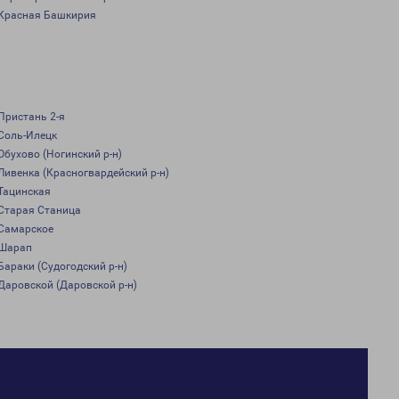
Красная Башкирия
Пристань 2-я
Соль-Илецк
Обухово (Ногинский р-н)
Ливенка (Красногвардейский р-н)
Тацинская
Старая Станица
Самарское
Шарап
Бараки (Судогодский р-н)
Даровской (Даровской р-н)