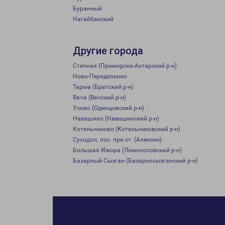
Буранный
Нагайбакский
Другие города
Степная (Приморско-Ахтарский р-н)
Ново-Переделкино
Тарма (Братский р-н)
Вача (Вачский р-н)
Усово (Одинцовский р-н)
Навашино (Навашинский р-н)
Котельниково (Котельниковский р-н)
Суходол, пос. при ст. (Алексин)
Большая Ижора (Ломоносовский р-н)
Базарный Сызган (Базарносызганский р-н)