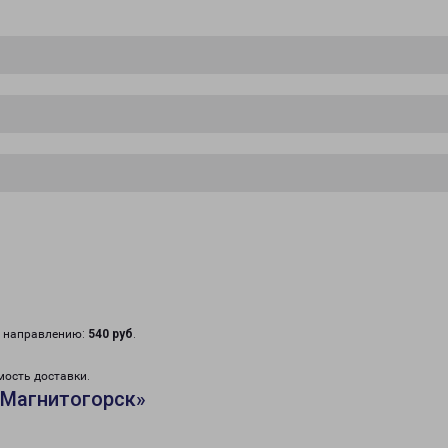
у направлению:
540 руб
.
мость доставки.
«Магнитогорск»