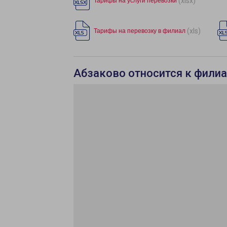
(xlsx)
Тарифы на услуги перевозки
(xls)
Тарифы на перевозку в филиал
Абзаково относится к филиа