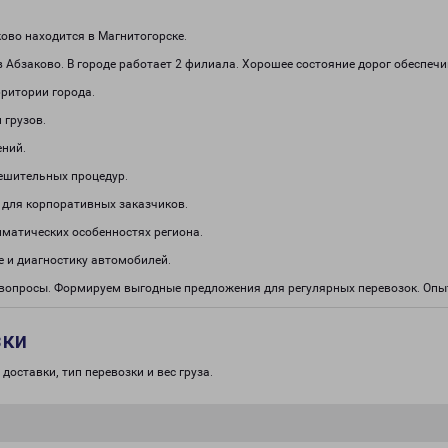
ово находится в Магнитогорске.
 Абзаково. В городе работает 2 филиала. Хорошее состояние дорог обеспечи
рритории города.
 грузов.
ений.
решительных процедур.
 для корпоративных заказчиков.
иматических особенностях региона.
 и диагностику автомобилей.
е вопросы. Формируем выгодные предложения для регулярных перевозок. Оп
зки
доставки, тип перевозки и вес груза.