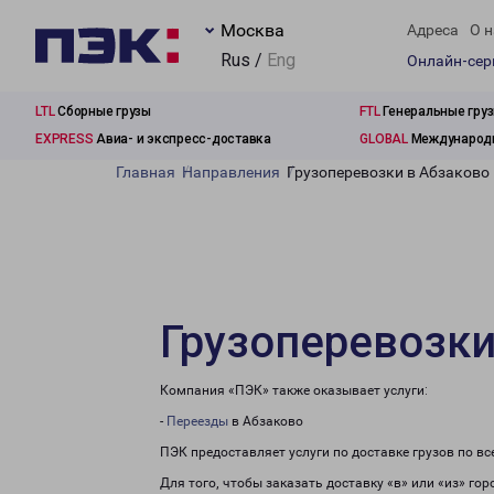
Москва
Адреса
О н
Rus /
Eng
Онлайн-се
LTL
Сборные грузы
FTL
Генеральные гру
EXPRESS
Авиа- и экспресс-доставка
GLOBAL
Международн
Главная
Направления
Грузоперевозки в Абзаково
Грузоперевозки
Компания «ПЭК» также оказывает услуги:
-
Переезды
в Абзаково
ПЭК предоставляет услуги по доставке грузов по в
Для того, чтобы заказать доставку «в» или «из» го