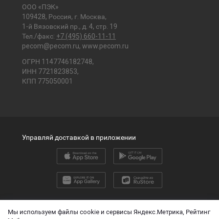
ООО «ПЭК»
109428, Россия, г. Москва,
1-й Вязовский пр., д. 4, стр. 19
Тел./факс:
+7 (495) 660-11-11
pecom@pecom.ru
,
www.pecom.ru
ОГРН 1147746182748,
ИНН 7721823853,
КПП 775050001
Управляй доставкой в приложении
2026 © ООО «ПЭК»
Мы используем файлы cookie и сервисы Яндекс.Метрика, Рейтинг