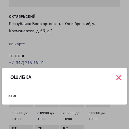
ОКТЯБРЬСКИЙ
Республика Башкортостан, г. Октябрьский, ул.
Космонавтов, д. 63, к. 1
на карте
ТЕЛЕФОН
+7 (347) 215-16-91
×
EMAIL
ОШИБКА
Oktyabrskiy@pecom.ru
ГРАФИК РАБОТЫ
error
с 09:00 до
с 09:00 до
с 09:00 до
с 09:00 до
18:00
18:00
18:00
18:00