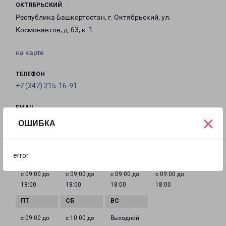
ОКТЯБРЬСКИЙ
Республика Башкортостан, г. Октябрьский, ул.
Космонавтов, д. 63, к. 1
на карте
ТЕЛЕФОН
+7 (347) 215-16-91
EMAIL
×
Oktyabrskiy@pecom.ru
ОШИБКА
ГРАФИК РАБОТЫ
error
с 09:00 до
с 09:00 до
с 09:00 до
с 09:00 до
18:00
18:00
18:00
18:00
с 09:00 до
с 10:00 до
Выходной