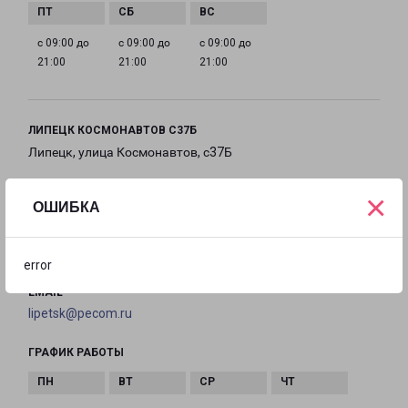
с 09:00 до
с 09:00 до
с 09:00 до
21:00
21:00
21:00
ЛИПЕЦК КОСМОНАВТОВ С37Б
Липецк, улица Космонавтов, с37Б
на карте
×
ОШИБКА
ТЕЛЕФОН
+7(4742) 522-006
error
EMAIL
lipetsk@pecom.ru
ГРАФИК РАБОТЫ