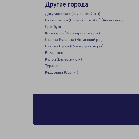
Другие города
Дондуковская (Гаигинский р-н)
Октябрьский (Ростовская обл.) (Аксайский р-н)
Оренбург
Корткерос (Корткеросский р-н)
Старая Купавна (Ногинский р-н)
Старая Русса (Старорусский р-н)
Романово
Кулой (Вельский р-н)
Тураево
Кедровый (Сургут)