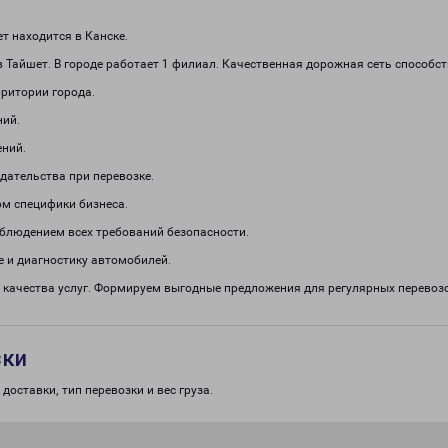
 находится в Канске.
 Тайшет. В городе работает 1 филиал. Качественная дорожная сеть способст
рритории города.
ний.
ений.
дательства при перевозке.
м специфики бизнеса.
облюдением всех требований безопасности.
 и диагностику автомобилей.
ь качества услуг. Формируем выгодные предложения для регулярных перев
зки
доставки, тип перевозки и вес груза.