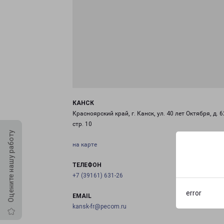
КАНСК
Красноярский край, г. Канск, ул. 40 лет Октября, д. 6
стр. 10
Оцените нашу работу
на карте
ТЕЛЕФОН
+7 (39161) 631-26
error
EMAIL
kansk-fr@pecom.ru