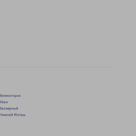
Зеленогорск
Абан
Заозерный
Нижний Ингаш