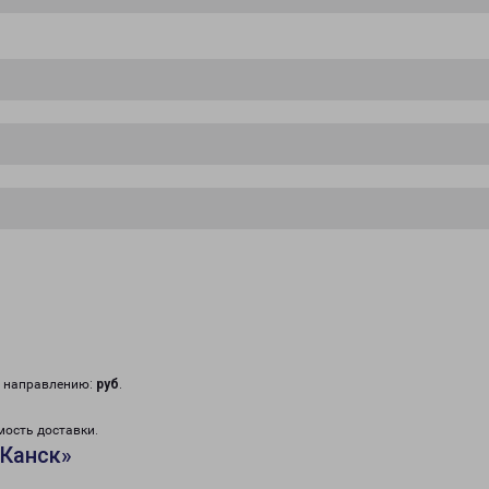
у направлению:
руб
.
мость доставки.
«Канск»