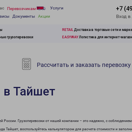
+7 (4
ас
Услуги
Перевозчикам
Вход в
рвисы
Документы
Акции
зы
RETAIL
Доставка в торговые сети и марк
ые грузоперевозки
EASYWAY
Логистика для интернет-магаз
Рассчитать и заказать перевозку
 в Тайшет
сей России. Грузоперевозки от нашей компании – это надежно, с соблюдение
рода Тайшет, воспользуйтесь калькулятором для расчета стоимости и заполни