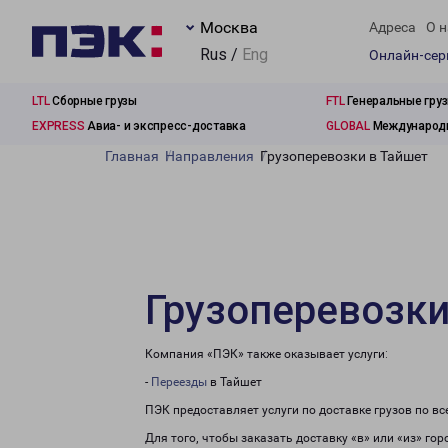
Москва
Адреса
О н
Rus /
Eng
Онлайн-се
LTL
Сборные грузы
FTL
Генеральные гру
EXPRESS
Авиа- и экспресс-доставка
GLOBAL
Международн
Главная
Направления
Грузоперевозки в Тайшет
Грузоперевозки
Компания «ПЭК» также оказывает услуги:
-
Переезды
в Тайшет
ПЭК предоставляет услуги по доставке грузов по в
Для того, чтобы заказать доставку «в» или «из» го