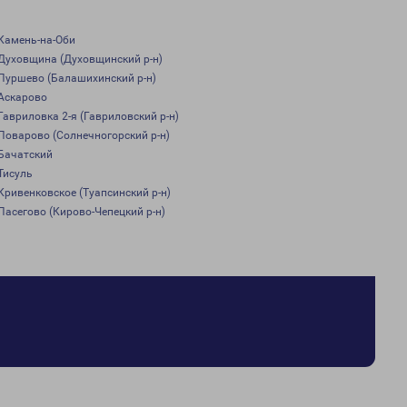
Камень-на-Оби
Духовщина (Духовщинский р-н)
Пуршево (Балашихинский р-н)
Аскарово
Гавриловка 2-я (Гавриловский р-н)
Поварово (Солнечногорский р-н)
Бачатский
Тисуль
Кривенковское (Туапсинский р-н)
Пасегово (Кирово-Чепецкий р-н)