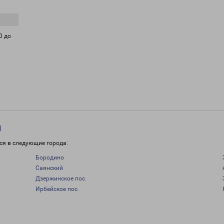
0 до
и
ся в следующие города:
Бородино
Саянский
Дзержинское пос.
Ирбейское пос.