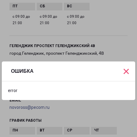
с 09:00 до
с 09:00 до
с 09:00 до
21:00
21:00
21:00
ГЕЛЕНДЖИК ПРОСПЕКТ ГЕЛЕНДЖИКСКИЙ 4В
город Геленджик, проспект Геленджикский, 4В
×
на карте
ОШИБКА
ТЕЛЕФОН
+7(8617) 306-373
error
EMAIL
novoross@pecom.ru
ГРАФИК РАБОТЫ