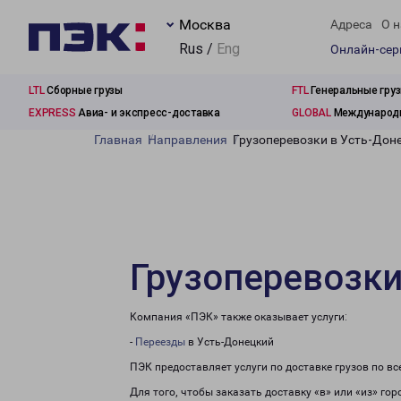
Москва
Адреса
О н
Rus /
Eng
Онлайн-се
LTL
Сборные грузы
FTL
Генеральные гру
EXPRESS
Авиа- и экспресс-доставка
GLOBAL
Международн
Главная
Направления
Грузоперевозки в Усть-Дон
Грузоперевозки
Компания «ПЭК» также оказывает услуги:
-
Переезды
в Усть-Донецкий
ПЭК предоставляет услуги по доставке грузов по в
Для того, чтобы заказать доставку «в» или «из» го