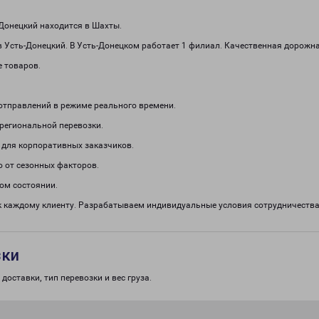
Донецкий находится в Шахты.
 Усть-Донецкий. В Усть-Донецком работает 1 филиал. Качественная дорожна
е товаров.
отправлений в режиме реального времени.
региональной перевозки.
 для корпоративных заказчиков.
о от сезонных факторов.
ом состоянии.
к каждому клиенту. Разрабатываем индивидуальные условия сотрудничест
зки
доставки, тип перевозки и вес груза.