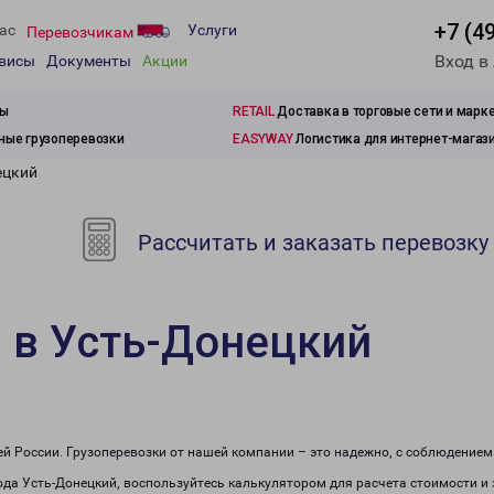
+7 (4
ас
Услуги
Перевозчикам
Вход в
рвисы
Документы
Акции
зы
RETAIL
Доставка в торговые сети и марк
ые грузоперевозки
EASYWAY
Логистика для интернет-магаз
ецкий
Рассчитать и заказать перевозку
 в Усть-Донецкий
сей России. Грузоперевозки от нашей компании – это надежно, с соблюдение
рода Усть-Донецкий, воспользуйтесь калькулятором для расчета стоимости и 