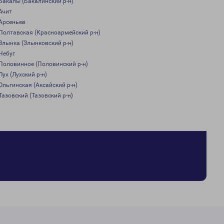
Бакалы (Бакалинский р-н)
Ачит
Арсеньев
Полтавская (Красноармейский р-н)
Злынка (Злынковский р-н)
Небуг
Половинное (Половинский р-н)
Лух (Лухский р-н)
Ольгинская (Аксайский р-н)
Тазовский (Тазовский р-н)