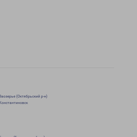
Заозерье (Октябрьский р-н)
Константиновск