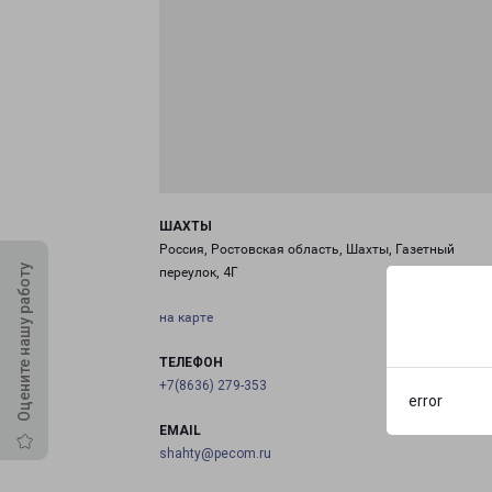
ШАХТЫ
Россия, Ростовская область, Шахты, Газетный
Оцените нашу работу
переулок, 4Г
на карте
ТЕЛЕФОН
+7(8636) 279-353
error
EMAIL
shahty@pecom.ru