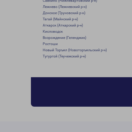
Савкино (Нижневартовский р-н)
Лежнево (Лежневский р-н)
Донское (Труновский р-н)
Тагай (Майнский р-н)
Аткарск (Аткарский р-н)
Кисловодск
Возрождение (Геленджик)
Ростоши
Новый Торъял (Новоторъяльский р-н)
Тугургой (Теучежский р-н)