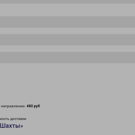
у направлению:
480 руб
.
мость доставки.
«Шахты»