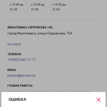
с 10:00 до
с 10:00 до
с 10:00 до
21:00
21:00
21:00
ИВАНТЕЕВКА СМУРЯКОВА 15А
город Ивантеевка, улица Смурякова, 15А
на карте
ТЕЛЕФОН
+7(495) 660-11-11
EMAIL
pecom@pecom.ru
ГРАФИК РАБОТЫ
×
ОШИБКА
с 10:00 до
с 10:00 до
с 10:00 до
с 10:00 до
22:00
22:00
22:00
22:00