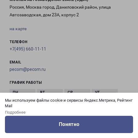
Россия, Москва город, Даниловский район, улица
Автозаводская, дом 23А, корпус 2
на карте
ТЕЛЕФОН
+7(495) 660-11-11
EMAIL
pecom@pecom.ru
ГРАФИК РАБОТЫ
Мы используем файлы cookie и сервисы Яндекс.Метрика, Рейтинг
с 10:00 до
с 10:00 до
с 10:00 до
с 10:00 до
Mail
21:00
21:00
21:00
21:00
Подробнее
Понятно
с 10:00 до
с 10:00 до
с 10:00 до
Оцените нашу работу
Услуги
Сервисы
Меню
Кабинет
Контакты
21:00
21:00
21:00