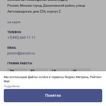
Россия, Москва город, Даниловский район, улица
Автозаводская, дом 23А, корпус 2
на карте
ТЕЛЕФОН
+7(495) 660-11-11
EMAIL
pecom@pecom.ru
ГРАФИК РАБОТЫ
Мы используем файлы cookie и сервисы Яндекс.Метрика, Рейтинг
с 10:00 до
с 10:00 до
с 10:00 до
с 10:00 до
Mail
21:00
21:00
21:00
21:00
Подробнее
Понятно
с 10:00 до
с 10:00 до
с 10:00 до
Оцените нашу работу
Услуги
Сервисы
Меню
Кабинет
Контакты
21:00
21:00
21:00