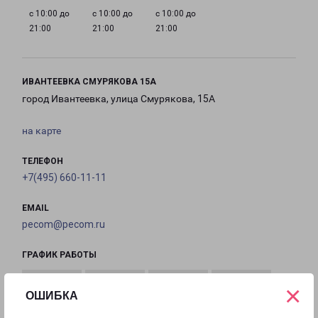
с 10:00 до
с 10:00 до
с 10:00 до
21:00
21:00
21:00
ИВАНТЕЕВКА СМУРЯКОВА 15А
город Ивантеевка, улица Смурякова, 15А
на карте
ТЕЛЕФОН
+7(495) 660-11-11
EMAIL
pecom@pecom.ru
ГРАФИК РАБОТЫ
×
ОШИБКА
с 10:00 до
с 10:00 до
с 10:00 до
с 10:00 до
22:00
22:00
22:00
22:00