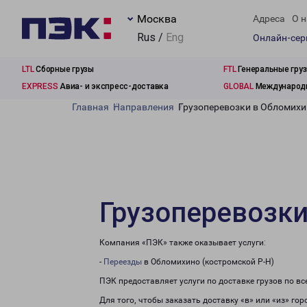
Москва
Адреса
О н
Rus /
Eng
Онлайн-се
LTL
Сборные грузы
FTL
Генеральные гру
EXPRESS
Авиа- и экспресс-доставка
GLOBAL
Международн
Главная
Направления
Грузоперевозки в Обломихи
Грузоперевозки
Компания «ПЭК» также оказывает услуги:
-
Переезды
в Обломихино (костромской Р-Н)
ПЭК предоставляет услуги по доставке грузов по в
Для того, чтобы заказать доставку «в» или «из» го