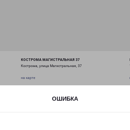
КОСТРОМА МАГИСТРАЛЬНАЯ 37
Кострома, улица Магистральная, 37
на карте
ТЕЛЕФОН
+7 (4942) 496-811
ОШИБКА
EMAIL
kostroma@pecom.ru
ГРАФИК РАБОТЫ