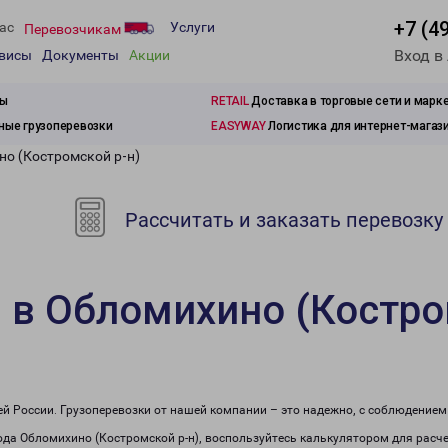
+7 (4
ас
Услуги
Перевозчикам
Вход в
рвисы
Документы
Акции
зы
RETAIL
Доставка в торговые сети и марк
ые грузоперевозки
EASYWAY
Логистика для интернет-магаз
но (Костромской р-н)
Рассчитать и заказать перевозку
 в Обломихино (Костро
сей России. Грузоперевозки от нашей компании – это надежно, с соблюдение
рода Обломихино (Костромской р-н), воспользуйтесь калькулятором для расче