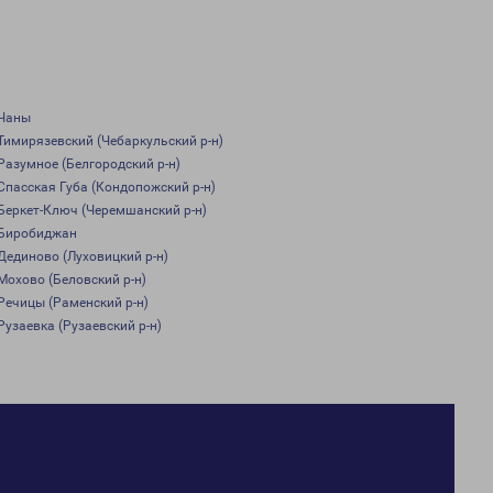
Чаны
Тимирязевский (Чебаркульский р-н)
Разумное (Белгородский р-н)
Спасская Губа (Кондопожский р-н)
Беркет-Ключ (Черемшанский р-н)
Биробиджан
Дединово (Луховицкий р-н)
Мохово (Беловский р-н)
Речицы (Раменский р-н)
Рузаевка (Рузаевский р-н)