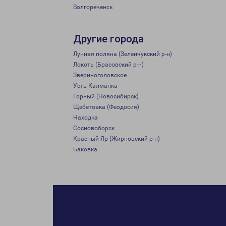
Волгореченск
Другие города
Лунная поляна (Зеленчукский р-н)
Локоть (Брасовский р-н)
Звериноголовское
Усть-Калманка
Горный (Новосибирск)
Щебетовка (Феодосия)
Находка
Сосновоборск
Красный Яр (Жирновский р-н)
Баковка