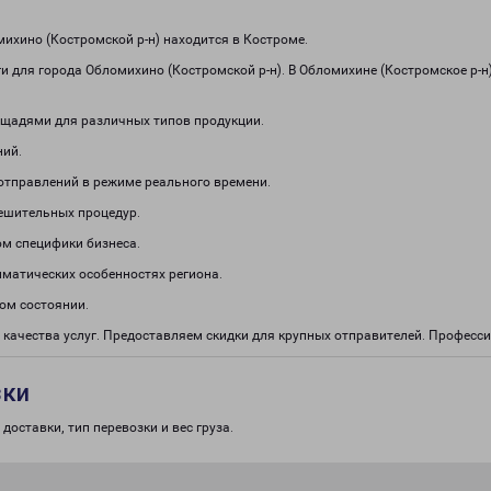
хино (Костромской р-н) находится в Костроме.
 для города Обломихино (Костромской р-н). В Обломихине (Костромское р-н
щадями для различных типов продукции.
ний.
отправлений в режиме реального времени.
решительных процедур.
м специфики бизнеса.
иматических особенностях региона.
ом состоянии.
 качества услуг. Предоставляем скидки для крупных отправителей. Профес
зки
доставки, тип перевозки и вес груза.