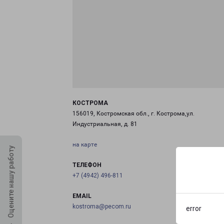
КОСТРОМА
156019, Костромская обл., г. Кострома,ул.
Индустриальная, д. 81
на карте
Оцените нашу работу
ТЕЛЕФОН
+7 (4942) 496-811
EMAIL
kostroma@pecom.ru
error