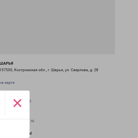
ШАРЬЯ
157500, Костромская обл., г. Шарья, ул. Сверлова, д. 28
на карте
×
ТЕЛЕФОН
+7 (4942) 49-45-77
EMAIL
sharya-fr@pecom.ru
ГРАФИК РАБОТЫ