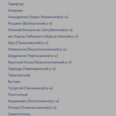
Темиртау
Киприно
Анкудиново (Наро-Фоминский р-н)
Рощино (Выборгский р-н)
Нижний Баскунчак (Ахтубинский р-н)
им. Карла Либкнехта (Курчатовский р-н)
Шуя (Прионежский р-н)
Нивенское (Багратионовский р-н)
Щедровка (Чертковский р-н)
Красный Холм (Краснохолмский р-н)
Зеренда (Зерендинский р-н)
Тарасовский
Бутово
Тугургой (Теучежский р-н)
Понтонный
Караваево (Костромской р-н)
Ропша (Ломоносовский р-н)
Севастополь