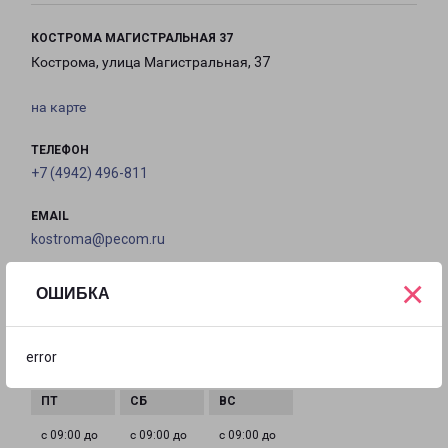
КОСТРОМА МАГИСТРАЛЬНАЯ 37
Кострома, улица Магистральная, 37
на карте
ТЕЛЕФОН
+7 (4942) 496-811
EMAIL
kostroma@pecom.ru
×
ГРАФИК РАБОТЫ
ОШИБКА
с 09:00 до
с 09:00 до
с 09:00 до
с 09:00 до
error
21:00
21:00
21:00
21:00
с 09:00 до
с 09:00 до
с 09:00 до