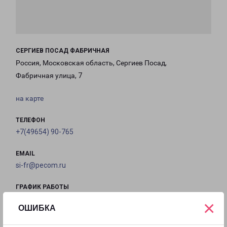
СЕРГИЕВ ПОСАД ФАБРИЧНАЯ
Россия, Московская область, Сергиев Посад,
Фабричная улица, 7
на карте
ТЕЛЕФОН
+7(49654) 90-765
EMAIL
si-fr@pecom.ru
ГРАФИК РАБОТЫ
×
ОШИБКА
с 09:00 до
с 09:00 до
с 09:00 до
с 09:00 до