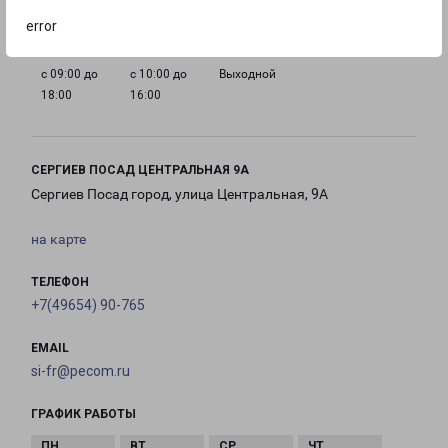
18:00
18:00
18:00
18:00
error
с 09:00 до
с 10:00 до
Выходной
18:00
16:00
СЕРГИЕВ ПОСАД ЦЕНТРАЛЬНАЯ 9А
Сергиев Посад город, улица Центральная, 9А
на карте
ТЕЛЕФОН
+7(49654) 90-765
EMAIL
si-fr@pecom.ru
ГРАФИК РАБОТЫ