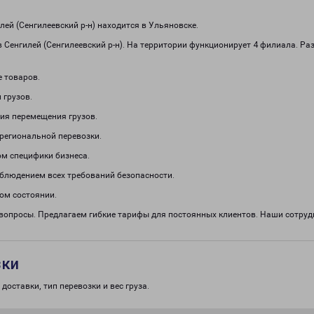
й (Сенгилеевский р-н) находится в Ульяновске.
 Сенгилей (Сенгилеевский р-н). На территории функционирует 4 филиала. Р
е товаров.
 грузов.
ия перемещения грузов.
региональной перевозки.
м специфики бизнеса.
облюдением всех требований безопасности.
ом состоянии.
 вопросы. Предлагаем гибкие тарифы для постоянных клиентов. Наши сотру
зки
доставки, тип перевозки и вес груза.