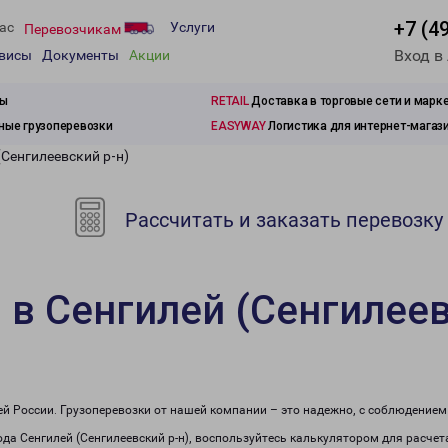
+7 (4
ас
Услуги
Перевозчикам
Вход в
рвисы
Документы
Акции
зы
RETAIL
Доставка в торговые сети и марк
ые грузоперевозки
EASYWAY
Логистика для интернет-магаз
(Сенгилеевский р-н)
Рассчитать и заказать перевозку
 в Сенгилей (Сенгилеев
сей России. Грузоперевозки от нашей компании – это надежно, с соблюдение
рода Сенгилей (Сенгилеевский р-н), воспользуйтесь калькулятором для расчет