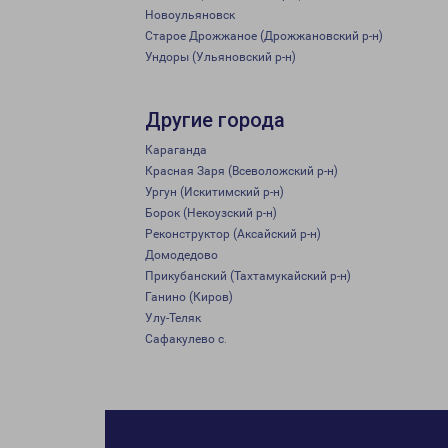
Новоульяновск
Старое Дрожжаное (Дрожжановский р-н)
Ундоры (Ульяновский р-н)
Другие города
Караганда
Красная Заря (Всеволожский р-н)
Ургун (Искитимский р-н)
Борок (Некоузский р-н)
Реконструктор (Аксайский р-н)
Домодедово
Прикубанский (Тахтамукайский р-н)
Ганино (Киров)
Улу-Теляк
Сафакулево с.