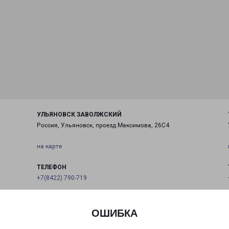
УЛЬЯНОВСК ЗАВОЛЖСКИЙ
Россия, Ульяновск, проезд Максимова, 26С4
на карте
ТЕЛЕФОН
+7(8422) 790-719
EMAIL
ulyanovsk@pecom.ru
ОШИБКА