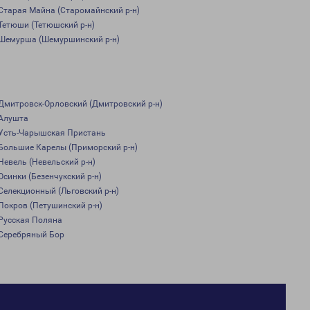
Старая Майна (Старомайнский р-н)
Тетюши (Тетюшский р-н)
Шемурша (Шемуршинский р-н)
Дмитровск-Орловский (Дмитровский р-н)
Алушта
Усть-Чарышская Пристань
Большие Карелы (Приморский р-н)
Невель (Невельский р-н)
Осинки (Безенчукский р-н)
Селекционный (Льговский р-н)
Покров (Петушинский р-н)
Русская Поляна
Серебряный Бор