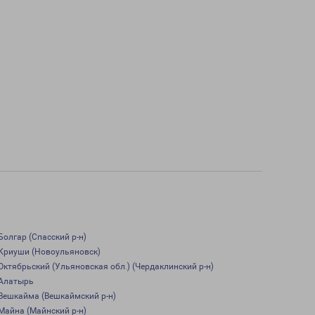
Болгар (Спасский р-н)
Криуши (Новоульяновск)
Октябрьский (Ульяновская обл.) (Чердаклинский р-н)
Алатырь
Вешкайма (Вешкаймский р-н)
Майна (Майнский р-н)