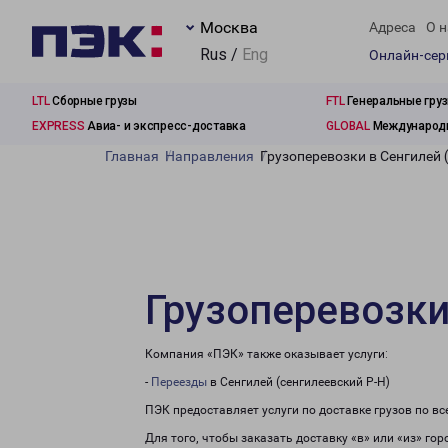
Москва
Адреса
О н
Rus /
Eng
Онлайн-се
LTL
Сборные грузы
FTL
Генеральные гру
EXPRESS
Авиа- и экспресс-доставка
GLOBAL
Международн
Главная
Направления
Грузоперевозки в Сенгилей 
Грузоперевозки
Компания «ПЭК» также оказывает услуги:
-
Переезды
в Сенгилей (сенгилеевский Р-Н)
ПЭК предоставляет услуги по доставке грузов по в
Для того, чтобы заказать доставку «в» или «из» го