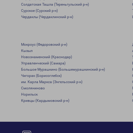
Солдатская Ташла (Тереньгульский р-н)
Сурское (Сурский р-н)
Чердаклы (Чердаклинский р-н)
Мокроус (Федоровский р-н)
Кызыл
Новознаменский (Краснодар)
Управленческий (Самара)
Большое Мурашкино (Большемурашкинский р-н)
Чигорак (Борисоглебск)
им. Карла Маркса (Энгельсский р-н)
Смоляниново
Норильск
Кривцы (Кардымовский р-н)