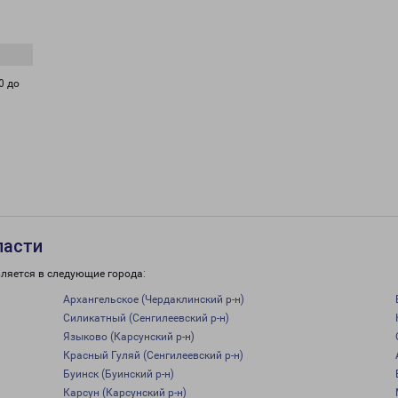
0 до
ласти
ляется в следующие города:
Архангельское (Чердаклинский р-н)
Силикатный (Сенгилеевский р-н)
Языково (Карсунский р-н)
Красный Гуляй (Сенгилеевский р-н)
Буинск (Буинский р-н)
Карсун (Карсунский р-н)