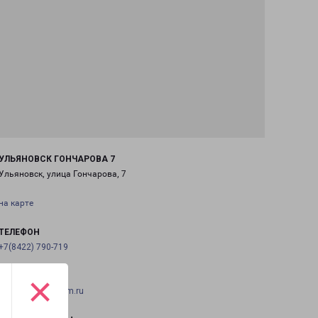
УЛЬЯНОВСК ГОНЧАРОВА 7
Ульяновск, улица Гончарова, 7
на карте
ТЕЛЕФОН
+7(8422) 790-719
×
EMAIL
ulyanovsk@pecom.ru