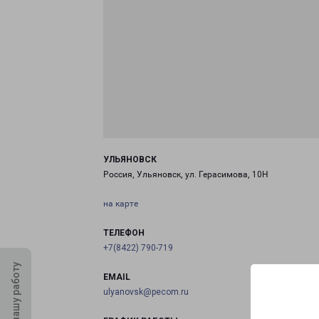
УЛЬЯНОВСК
Россия, Ульяновск, ул. Герасимова, 10Н
на карте
ТЕЛЕФОН
+7(8422) 790-719
Оцените нашу работу
EMAIL
ulyanovsk@pecom.ru