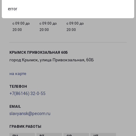
20:00
20:00
20:00
20:00
error
с 09:00 до
с 09:00 до
с 09:00 до
20:00
20:00
20:00
КРЫМСК ПРИВОКЗАЛЬНАЯ 60Б
город Крымск, улица Привокзальная, 60Б
на карте
ТЕЛЕФОН
+7(86146) 32-0-55
EMAIL
slavyansk@pecom.ru
ГРАФИК РАБОТЫ