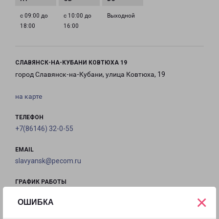
с 09:00 до
с 10:00 до
Выходной
18:00
16:00
СЛАВЯНСК-НА-КУБАНИ КОВТЮХА 19
город Славянск-на-Кубани, улица Ковтюха, 19
на карте
ТЕЛЕФОН
+7(86146) 32-0-55
EMAIL
slavyansk@pecom.ru
ГРАФИК РАБОТЫ
×
ОШИБКА
с 09:00 до
с 09:00 до
с 09:00 до
с 09:00 до