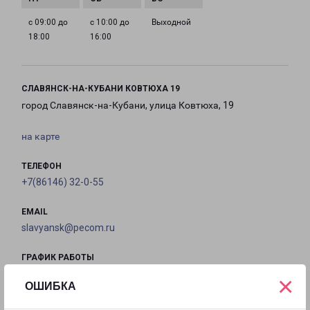
с 09:00 до
с 10:00 до
Выходной
18:00
16:00
СЛАВЯНСК-НА-КУБАНИ КОВТЮХА 19
город Славянск-на-Кубани, улица Ковтюха, 19
на карте
ТЕЛЕФОН
+7(86146) 32-0-55
EMAIL
slavyansk@pecom.ru
ГРАФИК РАБОТЫ
×
ОШИБКА
с 09:00 до
с 09:00 до
с 09:00 до
с 09:00 до