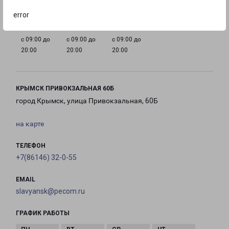
20:00
20:00
20:00
20:00
error
с 09:00 до
с 09:00 до
с 09:00 до
20:00
20:00
20:00
КРЫМСК ПРИВОКЗАЛЬНАЯ 60Б
город Крымск, улица Привокзальная, 60Б
на карте
ТЕЛЕФОН
+7(86146) 32-0-55
EMAIL
slavyansk@pecom.ru
ГРАФИК РАБОТЫ