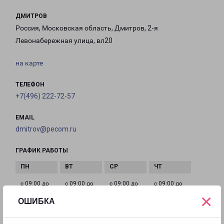
ДМИТРОВ
Россия, Московская область, Дмитров, 2-я
Левонабережная улица, вл20
на карте
ТЕЛЕФОН
+7(496) 222-72-57
EMAIL
dmitrov@pecom.ru
ГРАФИК РАБОТЫ
с 09:00 до
с 09:00 до
с 09:00 до
с 09:00 до
×
18:00
18:00
18:00
18:00
ОШИБКА