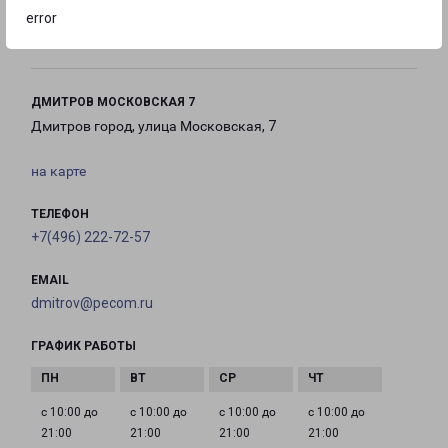
с 09:00 до
Выходной
Выходной
error
18:00
ДМИТРОВ МОСКОВСКАЯ 7
Дмитров город, улица Московская, 7
на карте
ТЕЛЕФОН
+7(496) 222-72-57
EMAIL
dmitrov@pecom.ru
ГРАФИК РАБОТЫ
с 10:00 до
с 10:00 до
с 10:00 до
с 10:00 до
21:00
21:00
21:00
21:00